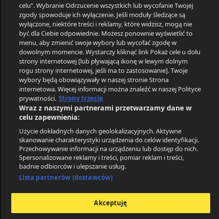
Conference
celu”. Wybranie Odrzucenie wszystkich lub wycofanie Twojej
Wimbledon
League
Copa
zgody spowoduje ich wyłączenie. Jeśli moduły śledzące są
wyłączone, niektóre treści i reklamy, które widzisz, mogą nie
WTA
Libertadores
być dla Ciebie odpowiednie. Możesz ponownie wyświetlić to
Australian
menu, aby zmienić swoje wybory lub wycofać zgodę w
Open
dowolnym momencie. Wystarczy kliknąć link Pokaż cele u dołu
ODDSPORTAL
PARTNERZY
strony internetowej [lub pływającą ikonę w lewym dolnym
Regulamin
SoccerVista
rogu strony internetowej, jeśli ma to zastosowanie]. Twoje
wybory będą obowiązywały w naszej stronie Strona
Polityka prywatności
Betexplorer
internetowa. Więcej informacji można znaleźć w naszej Polityce
prywatności.
Strony trzecie
GDPR
FCTables
Wraz z naszymi partnerami przetwarzamy dane w
FAQ
Tribalfootball
celu zapewnienia:
Użycie dokładnych danych geolokalizacyjnych. Aktywne
Kontakt
ScoreBar
skanowanie charakterystyki urządzenia do celów identyfikacji.
Impressum
Przechowywanie informacji na urządzeniu lub dostęp do nich.
Spersonalizowane reklamy i treści, pomiar reklam i treści,
Ustawienia prywatności
badnie odbiorców i ulepszanie usług.
Lista partnerów (dostawców)
Polecane witryny
Oferty bonusowe
Akceptuję
Bukmacherzy