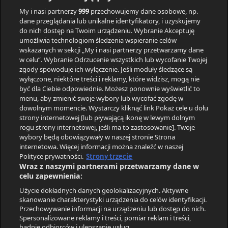
My i nasi partnerzy
999
przechowujemy dane osobowe, np.
dane przeglądania lub unikalne identyfikatory, i uzyskujemy
do nich dostęp na Twoim urządzeniu. Wybranie Akceptuję
umożliwia technologiom śledzenia wspieranie celów
wskazanych w sekcji „My i nasi partnerzy przetwarzamy dane
w celu”. Wybranie Odrzucenie wszystkich lub wycofanie Twojej
zgody spowoduje ich wyłączenie. Jeśli moduły śledzące są
wyłączone, niektóre treści i reklamy, które widzisz, mogą nie
być dla Ciebie odpowiednie. Możesz ponownie wyświetlić to
menu, aby zmienić swoje wybory lub wycofać zgodę w
dowolnym momencie. Wystarczy kliknąć link Pokaż cele u dołu
strony internetowej [lub pływającą ikonę w lewym dolnym
rogu strony internetowej, jeśli ma to zastosowanie]. Twoje
wybory będą obowiązywały w naszej stronie Strona
internetowa. Więcej informacji można znaleźć w naszej
Polityce prywatności.
Strony trzecie
Wraz z naszymi partnerami przetwarzamy dane w
celu zapewnienia:
Użycie dokładnych danych geolokalizacyjnych. Aktywne
skanowanie charakterystyki urządzenia do celów identyfikacji.
Przechowywanie informacji na urządzeniu lub dostęp do nich.
Spersonalizowane reklamy i treści, pomiar reklam i treści,
badnie odbiorców i ulepszanie usług.