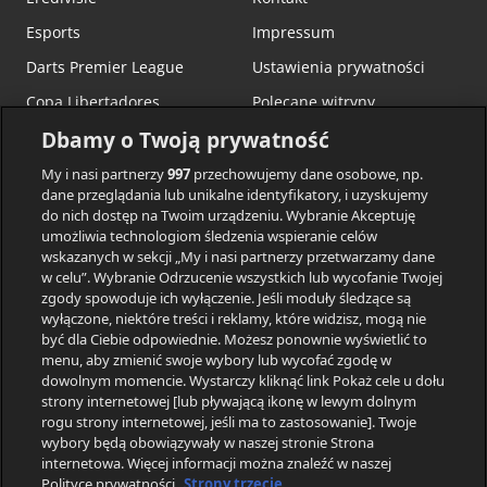
Esports
Impressum
Darts Premier League
Ustawienia prywatności
Copa Libertadores
Polecane witryny
Dbamy o Twoją prywatność
Oferty bonusowe
Bukmacherzy
My i nasi partnerzy
997
przechowujemy dane osobowe, np.
dane przeglądania lub unikalne identyfikatory, i uzyskujemy
Wiadomości
do nich dostęp na Twoim urządzeniu. Wybranie Akceptuję
umożliwia technologiom śledzenia wspieranie celów
wskazanych w sekcji „My i nasi partnerzy przetwarzamy dane
w celu”. Wybranie Odrzucenie wszystkich lub wycofanie Twojej
PARTNERZY
zgody spowoduje ich wyłączenie. Jeśli moduły śledzące są
wyłączone, niektóre treści i reklamy, które widzisz, mogą nie
SoccerVista
być dla Ciebie odpowiednie. Możesz ponownie wyświetlić to
Betexplorer
menu, aby zmienić swoje wybory lub wycofać zgodę w
dowolnym momencie. Wystarczy kliknąć link Pokaż cele u dołu
FCTables
strony internetowej [lub pływającą ikonę w lewym dolnym
rogu strony internetowej, jeśli ma to zastosowanie]. Twoje
Tribalfootball
wybory będą obowiązywały w naszej stronie Strona
ScoreBar
internetowa. Więcej informacji można znaleźć w naszej
Polityce prywatności.
Strony trzecie