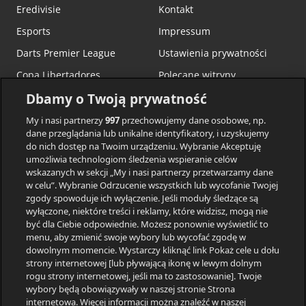
Eredivisie
Kontakt
Esports
Impressum
Darts Premier League
Ustawienia prywatności
Copa Libertadores
Polecane witryny
Dbamy o Twoją prywatność
Oferty bonusowe
Bukmacherzy
My i nasi partnerzy
997
przechowujemy dane osobowe, np.
dane przeglądania lub unikalne identyfikatory, i uzyskujemy
Wiadomości
do nich dostęp na Twoim urządzeniu. Wybranie Akceptuję
umożliwia technologiom śledzenia wspieranie celów
wskazanych w sekcji „My i nasi partnerzy przetwarzamy dane
w celu”. Wybranie Odrzucenie wszystkich lub wycofanie Twojej
PARTNERZY
zgody spowoduje ich wyłączenie. Jeśli moduły śledzące są
wyłączone, niektóre treści i reklamy, które widzisz, mogą nie
SoccerVista
być dla Ciebie odpowiednie. Możesz ponownie wyświetlić to
Betexplorer
menu, aby zmienić swoje wybory lub wycofać zgodę w
dowolnym momencie. Wystarczy kliknąć link Pokaż cele u dołu
FCTables
strony internetowej [lub pływającą ikonę w lewym dolnym
rogu strony internetowej, jeśli ma to zastosowanie]. Twoje
Tribalfootball
wybory będą obowiązywały w naszej stronie Strona
ScoreBar
internetowa. Więcej informacji można znaleźć w naszej