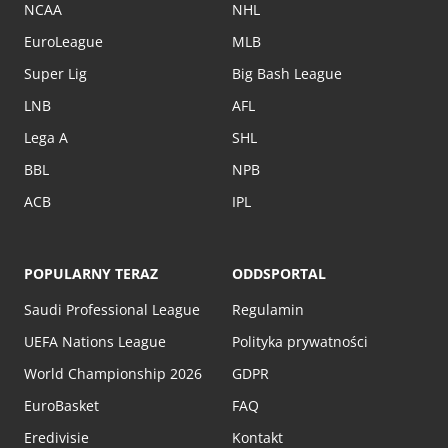
NCAA
NHL
EuroLeague
MLB
Super Lig
Big Bash League
LNB
AFL
Lega A
SHL
BBL
NPB
ACB
IPL
POPULARNY TERAZ
ODDSPORTAL
Saudi Professional League
Regulamin
UEFA Nations League
Polityka prywatności
World Championship 2026
GDPR
EuroBasket
FAQ
Eredivisie
Kontakt