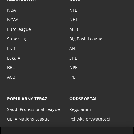
NBA
NFL
NCAA
NHL
EuroLeague
MLB
Super Lig
Big Bash League
LNB
AFL
Lega A
SHL
BBL
NPB
ACB
IPL
POPULARNY TERAZ
ODDSPORTAL
Saudi Professional League
Regulamin
UEFA Nations League
Polityka prywatności
World Championship 2026
GDPR