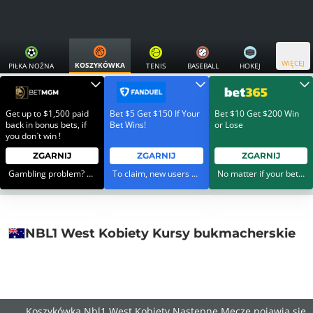
WIĘCEJ
KOSZYKÓWKA
PIŁKA NOŻNA
TENIS
BASEBALL
HOKEJ
Get up to $1,500 paid
Bet $5 Get $150 If Your
Bet $10 Get $200 Win
back in bonus bets, if
Bet Wins!
or Lose
you don`t win !
ZGARNIJ
ZGARNIJ
ZGARNIJ
Gambling problem? Call 1-800-GAMBLER or 1-800-MY-RESET. 21+ only. Please Gamble Responsibly. See BetMGM.com for Terms. First Bet Offer for new customers only (if applicable). Subject to eligibility requirements. Bonus bets are non-withdrawable. In partnership with Kansas Crossing Casino and Hotel. Promotional offers not available in Mississippi, New York, Ontario, or Puerto Rico.
To claim, new users need to register, make a first-time deposit of $5 or more, and then simply place their first real-money wager on any FanDuel Sportsbook market (no odds limits) that is live on platform. All users will receive their $150 in Bonus Bets If Your Bet Wins within 72 hours of the bet settlement.
No matter if your bet wins or loses. Deposit required. Paid in Bonus Bets. Bonus Bets wager excluded from returns. New customers only. Max. prize, game restrictions, time limits and T&Cs apply. 21+. Gambling Problem? Call 1-800-GAMBLER.
NBL1 West Kobiety Kursy bukmacherskie
Koszykówka Nbl1 West Kobiety Następne Mecze pojawią się