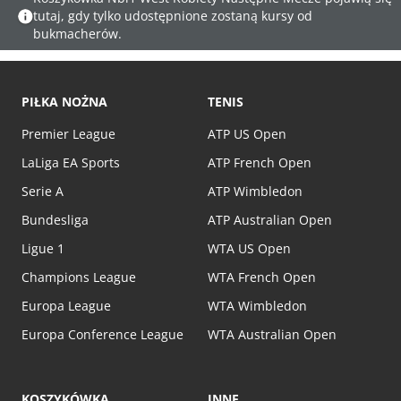
tutaj, gdy tylko udostępnione zostaną kursy od
bukmacherów.
PIŁKA NOŻNA
TENIS
Premier League
ATP US Open
LaLiga EA Sports
ATP French Open
Serie A
ATP Wimbledon
Bundesliga
ATP Australian Open
Ligue 1
WTA US Open
Champions League
WTA French Open
Europa League
WTA Wimbledon
Europa Conference League
WTA Australian Open
KOSZYKÓWKA
INNE