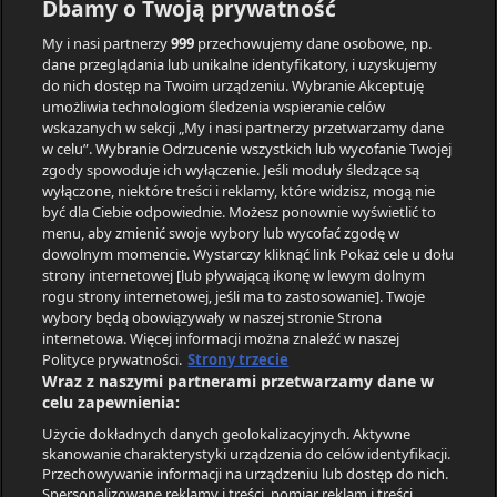
Dbamy o Twoją prywatność
EuroBasket
FAQ
My i nasi partnerzy
999
przechowujemy dane osobowe, np.
Eredivisie
Kontakt
dane przeglądania lub unikalne identyfikatory, i uzyskujemy
Esports
do nich dostęp na Twoim urządzeniu. Wybranie Akceptuję
Impressum
umożliwia technologiom śledzenia wspieranie celów
Darts Premier League
Ustawienia prywatności
wskazanych w sekcji „My i nasi partnerzy przetwarzamy dane
w celu”. Wybranie Odrzucenie wszystkich lub wycofanie Twojej
Copa Libertadores
Polecane witryny
zgody spowoduje ich wyłączenie. Jeśli moduły śledzące są
wyłączone, niektóre treści i reklamy, które widzisz, mogą nie
Oferty bonusowe
być dla Ciebie odpowiednie. Możesz ponownie wyświetlić to
Bukmacherzy
menu, aby zmienić swoje wybory lub wycofać zgodę w
dowolnym momencie. Wystarczy kliknąć link Pokaż cele u dołu
Wiadomości
strony internetowej [lub pływającą ikonę w lewym dolnym
rogu strony internetowej, jeśli ma to zastosowanie]. Twoje
wybory będą obowiązywały w naszej stronie Strona
internetowa. Więcej informacji można znaleźć w naszej
PARTNERZY
Polityce prywatności.
Strony trzecie
Wraz z naszymi partnerami przetwarzamy dane w
SoccerVista
celu zapewnienia:
Betexplorer
Użycie dokładnych danych geolokalizacyjnych. Aktywne
FCTables
skanowanie charakterystyki urządzenia do celów identyfikacji.
Przechowywanie informacji na urządzeniu lub dostęp do nich.
Tribalfootball
Spersonalizowane reklamy i treści, pomiar reklam i treści,