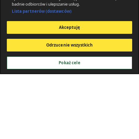
badnie odbiorców i ulepszanie usług.
Lista partnerów (dostawców)
X
We would love to get your
opinion on your experience with
Akceptuję
our site with a short survey
Take Survey
Odrzucenie wszystkich
Pokaż cele
PIŁKA NOŻNA
TENIS
Premier League
ATP US Open
LaLiga EA Sports
ATP French Open
Serie A
ATP Wimbledon
Bundesliga
ATP Australian Open
Ligue 1
WTA US Open
Champions League
WTA French Open