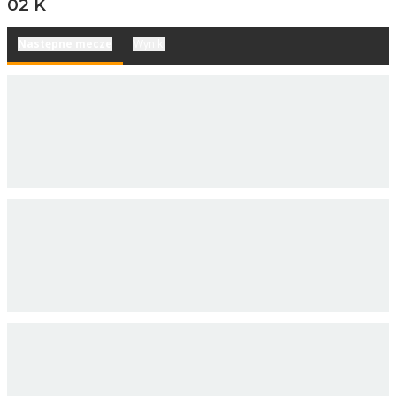
02 K
Następne mecze
Wyniki