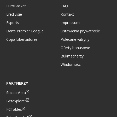
EuroBasket
FAQ
Eredivisie
Kontakt
Esports
Impressum
Darts Premier League
Ustawienia prywatności
Copa Libertadores
Polecane witryny
Oferty bonusowe
Bukmacherzy
Wiadomości
PARTNERZY
SoccerVista
Betexplorer
FCTables