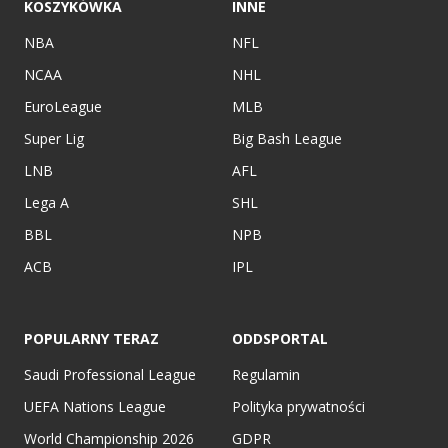
KOSZYKÓWKA
INNE
NBA
NFL
NCAA
NHL
EuroLeague
MLB
Super Lig
Big Bash League
LNB
AFL
Lega A
SHL
BBL
NPB
ACB
IPL
POPULARNY TERAZ
ODDSPORTAL
Saudi Professional League
Regulamin
UEFA Nations League
Polityka prywatności
World Championship 2026
GDPR