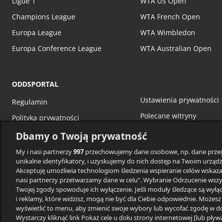
Ligue 1
WTA US Open
Champions League
WTA French Open
Europa League
WTA Wimbledon
Europa Conference League
WTA Australian Open
ODDSPORTAL
Ustawienia prywatności
Regulamin
Polecane witryny
Polityka prywatności
Oferty bonusowe
GDPR
Dbamy o Twoją prywatność
Bukmacherzy
FAQ
My i nasi partnerzy
997
przechowujemy dane osobowe, np. dane przeg
unikalne identyfikatory, i uzyskujemy do nich dostęp na Twoim urząd
Wiadomości
Kontakt
Akceptuję umożliwia technologiom śledzenia wspieranie celów wskazan
nasi partnerzy przetwarzamy dane w celu”. Wybranie Odrzucenie wszy
Impressum
Twojej zgody spowoduje ich wyłączenie. Jeśli moduły śledzące są wyłąc
i reklamy, które widzisz, mogą nie być dla Ciebie odpowiednie. Możes
wyświetlić to menu, aby zmienić swoje wybory lub wycofać zgodę w
Copyright © 2008-2026 Oddsportal.com
Wystarczy kliknąć link Pokaż cele u dołu strony internetowej [lub pły