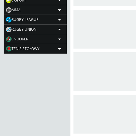
E-SPORT
MMA
RUGBY LEAGUE
RUGBY UNION
SNOOKER
TENIS STOŁOWY