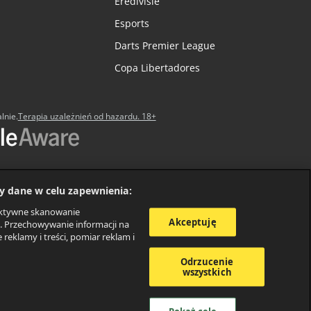
Eredivisie
Esports
Darts Premier League
Copa Libertadores
lnie.
Terapia uzależnień od hazardu. 18+
Proszę, graj odpowiedzialnie.
 dane w celu zapewnienia:
zone przez
Aktywne skanowanie
Akceptuję
i. Przechowywanie informacji na
reklamy i treści, pomiar reklam i
X
We would love to get your
Odrzucenie
opinion on your experience with
wszystkich
our site with a short survey
Take Survey