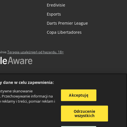
Eredivisie
Esports
Darts Premier League
Copa Libertadores
lnie.
Terapia uzależnień od hazardu. 18+
Proszę, graj odpowiedzialnie.
 dane w celu zapewnienia:
zone przez
Aktywne skanowanie
Akceptuję
i. Przechowywanie informacji na
reklamy i treści, pomiar reklam i
Odrzucenie
wszystkich