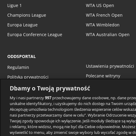
Ligue 1
WTA US Open
Champions League
WTA French Open
Europa League
WTA Wimbledon
Europa Conference League
WTA Australian Open
ODDSPORTAL
Ustawienia prywatności
Regulamin
Polecane witryny
Polityka prywatności
Oferty bonusowe
GDPR
Dbamy o Twoją prywatność
Bukmacherzy
FAQ
My i nasi partnerzy
997
przechowujemy dane osobowe, np. dane przeg
unikalne identyfikatory, i uzyskujemy do nich dostęp na Twoim urząd
Wiadomości
Kontakt
Akceptuję umożliwia technologiom śledzenia wspieranie celów wskazan
nasi partnerzy przetwarzamy dane w celu”. Wybranie Odrzucenie wszy
Impressum
Twojej zgody spowoduje ich wyłączenie. Jeśli moduły śledzące są wyłąc
i reklamy, które widzisz, mogą nie być dla Ciebie odpowiednie. Możes
wyświetlić to menu, aby zmienić swoje wybory lub wycofać zgodę w