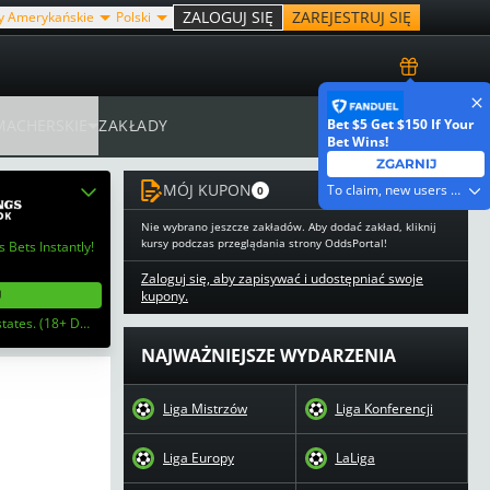
ZALOGUJ SIĘ
ZAREJESTRUJ SIĘ
y Amerykańskie
Polski
Bet $5 Get $150 If Your
MACHERSKIE
ZAKŁADY
Bet Wins!
ZGARNIJ
MÓJ KUPON
To claim, new users need to register, make a first-time deposit of $5 or more, and then simply place their first real-money wager on any FanDuel Sportsbook market (no odds limits) that is live on platform. All users will receive their $150 in Bonus Bets If Your Bet Wins within 72 hours of the bet settlement.
0
Nie wybrano jeszcze zakładów. Aby dodać zakład, kliknij
kursy podczas przeglądania strony OddsPortal!
 Bets Instantly!
Zaloguj się, aby zapisywać i udostępniać swoje
J
kupony.
21+ and present in most states. (18+ DC/KY/NH/PR/WY). Void in NH/OR/ONT/PR. Eligibility restrictions apply. On behalf of Boot Hill Casino (KS). Pass-thru of per wager tax may apply in IL. 1 per new DraftKings customer. $5+ first-time bet req. Max. $100 issued as non-withdrawable Bonus Bets that expire in 7 days (168 hours). Stake removed from payout. Terms: sportsbook.draftkings.com/promos. Ends 5/31/26 at 11:59 PM ET.
NAJWAŻNIEJSZE WYDARZENIA
Liga Mistrzów
Liga Konferencji
Liga Europy
LaLiga