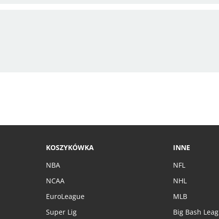
KOSZYKÓWKA
INNE
NBA
NFL
NCAA
NHL
EuroLeague
MLB
Super Lig
Big Bash Lea