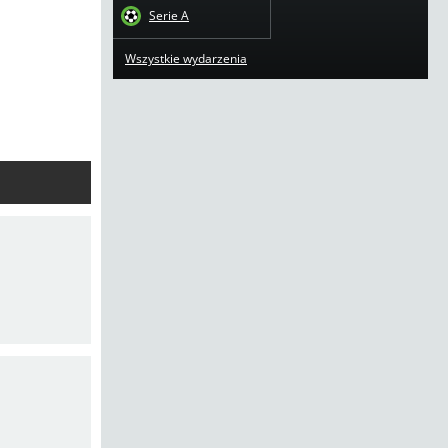
Serie A
Wszystkie wydarzenia