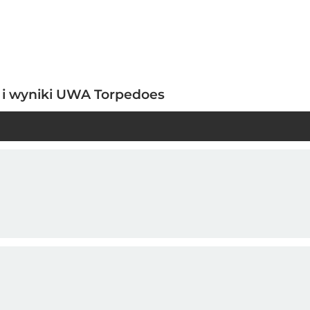
i wyniki UWA Torpedoes