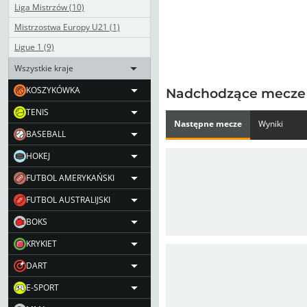
Liga Mistrzów
(10)
Mistrzostwa Europy U21
(1)
Ligue 1
(9)
Wszystkie kraje
KOSZYKÓWKA
Nadchodzące mecze 
TENIS
Następne mecze
Wyniki
BASEBALL
HOKEJ
FUTBOL AMERYKAŃSKI
FUTBOL AUSTRALIJSKI
BOKS
KRYKIET
DART
E-SPORT