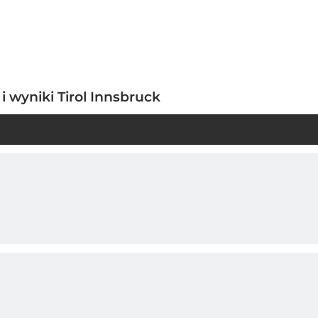
wyniki Tirol Innsbruck