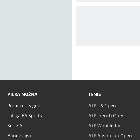
PIŁKA NOŻNA
TENIS
Premier League
ATP US Open
LaLiga EA Sports
ATP French Open
Serie A
ATP Wimbledon
Bundesliga
ATP Australian Open