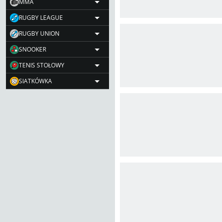
MMA
RUGBY LEAGUE
RUGBY UNION
SNOOKER
TENIS STOŁOWY
SIATKÓWKA