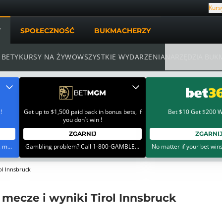
Kurs
W
SPOŁECZNOŚĆ
BUKMACHERZY
 BETY
KURSY NA ŻYWO
WSZYSTKIE WYDARZENIA
NARZĘDZIA BUK
!
Get up to $1,500 paid back in bonus bets, if
Bet $10 Get $200 W
you don`t win !
ZGARNIJ
ZGARNI
To claim, new users need to register, make a first-time deposit of $5 or more, and then simply place their first real-money wager on any FanDuel Sportsbook market (no odds limits) that is live on platform. All users will receive their $150 in Bonus Bets If Your Bet Wins within 72 hours of the bet settlement.
Gambling problem? Call 1-800-GAMBLER or 1-800-MY-RESET. 21+ only. Please Gamble Responsibly. See BetMGM.com for Terms. First Bet Offer for new customers only (if applicable). Subject to eligibility requirements. Bonus bets are non-withdrawable. In partnership with Kansas Crossing Casino and Hotel. Promotional offers not available in Mississippi, New York, Ontario, or Puerto Rico.
ol Innsbruck
mecze i wyniki Tirol Innsbruck