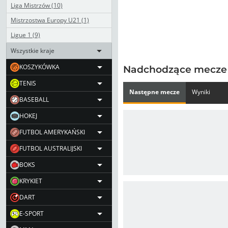
Liga Mistrzów
(10)
Mistrzostwa Europy U21
(1)
Ligue 1
(9)
Wszystkie kraje
KOSZYKÓWKA
Nadchodzące mecze i 
TENIS
Następne mecze
Wyniki
BASEBALL
HOKEJ
FUTBOL AMERYKAŃSKI
FUTBOL AUSTRALIJSKI
BOKS
KRYKIET
DART
E-SPORT