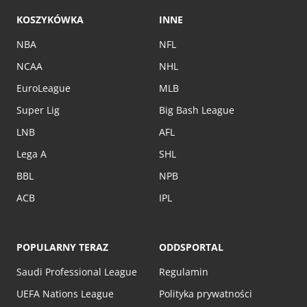
KOSZYKÓWKA
INNE
NBA
NFL
NCAA
NHL
EuroLeague
MLB
Super Lig
Big Bash League
LNB
AFL
Lega A
SHL
BBL
NPB
ACB
IPL
POPULARNY TERAZ
ODDSPORTAL
Saudi Professional League
Regulamin
UEFA Nations League
Polityka prywatności