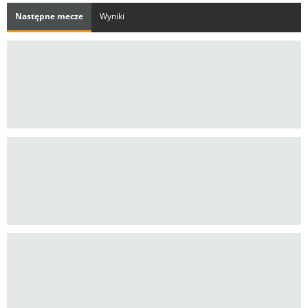
Następne mecze
Wyniki