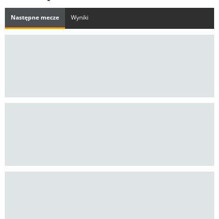
Następne mecze
Wyniki