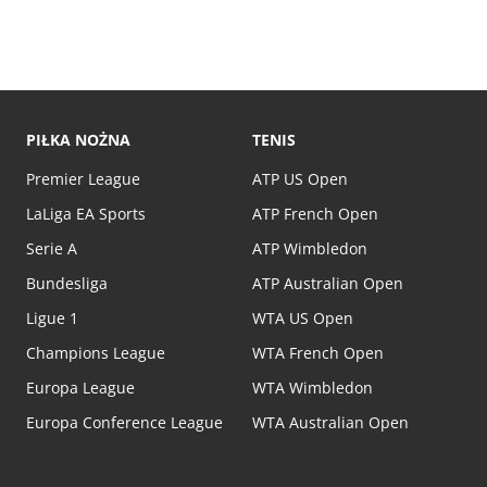
PIŁKA NOŻNA
TENIS
Premier League
ATP US Open
LaLiga EA Sports
ATP French Open
Serie A
ATP Wimbledon
Bundesliga
ATP Australian Open
Ligue 1
WTA US Open
Champions League
WTA French Open
Europa League
WTA Wimbledon
Europa Conference League
WTA Australian Open