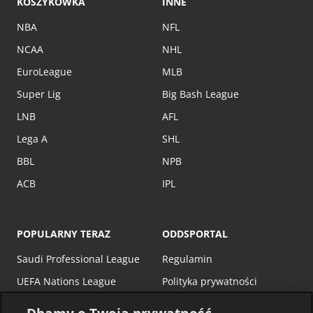
KOSZYKÓWKA
INNE
NBA
NFL
NCAA
NHL
EuroLeague
MLB
Super Lig
Big Bash League
LNB
AFL
Lega A
SHL
BBL
NPB
ACB
IPL
POPULARNY TERAZ
ODDSPORTAL
Saudi Professional League
Regulamin
UEFA Nations League
Polityka prywatności
World Championship 2026
GDPR