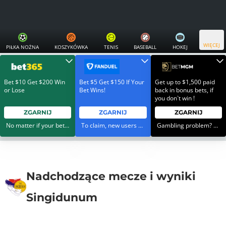
WIĘCEJ
PIŁKA NOŻNA
KOSZYKÓWKA
TENIS
BASEBALL
HOKEJ
Bet $10 Get $200 Win
Bet $5 Get $150 If Your
Get up to $1,500 paid
or Lose
Bet Wins!
back in bonus bets, if
you don`t win !
ZGARNIJ
ZGARNIJ
ZGARNIJ
No matter if your bet wins or loses. Deposit required. Paid in Bonus Bets. Bonus Bets wager excluded from returns. New customers only. Max. prize, game restrictions, time limits and T&Cs apply. 21+. Gambling Problem? Call 1-800-GAMBLER.
To claim, new users need to register, make a first-time deposit of $5 or more, and then simply place their first real-money wager on any FanDuel Sportsbook market (no odds limits) that is live on platform. All users will receive their $150 in Bonus Bets If Your Bet Wins within 72 hours of the bet settlement.
Gambling problem? Call 1-800-GAMBLER or 1-800-MY-RESET. 21+ only. Please Gamble Responsibly. See BetMGM.com for Terms. First Bet Offer for new customers only (if applicable). Subject to eligibility requirements. Bonus bets are non-withdrawable. In partnership with Kansas Crossing Casino and Hotel. Promotional offers not available in Mississippi, New York, Ontario, or Puerto Rico.
Nadchodzące mecze i wyniki
Singidunum