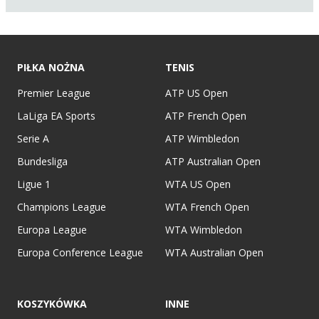
PIŁKA NOŻNA
TENIS
Premier League
ATP US Open
LaLiga EA Sports
ATP French Open
Serie A
ATP Wimbledon
Bundesliga
ATP Australian Open
Ligue 1
WTA US Open
Champions League
WTA French Open
Europa League
WTA Wimbledon
Europa Conference League
WTA Australian Open
KOSZYKÓWKA
INNE