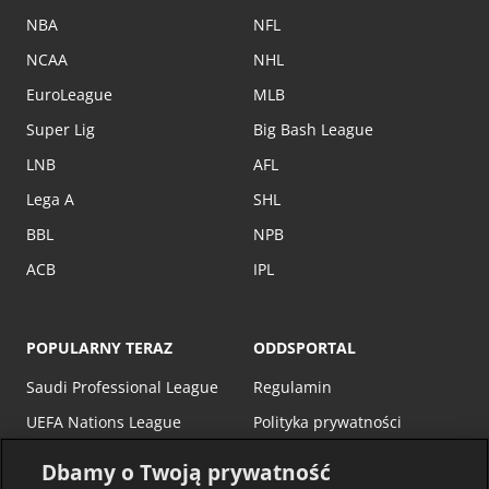
NBA
NFL
NCAA
NHL
EuroLeague
MLB
Super Lig
Big Bash League
LNB
AFL
Lega A
SHL
BBL
NPB
ACB
IPL
POPULARNY TERAZ
ODDSPORTAL
Saudi Professional League
Regulamin
UEFA Nations League
Polityka prywatności
World Championship 2026
GDPR
Dbamy o Twoją prywatność