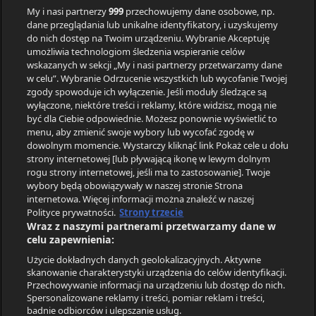
EuroBasket
FAQ
My i nasi partnerzy
999
przechowujemy dane osobowe, np.
Eredivisie
Kontakt
dane przeglądania lub unikalne identyfikatory, i uzyskujemy
do nich dostęp na Twoim urządzeniu. Wybranie Akceptuję
Esports
Impressum
umożliwia technologiom śledzenia wspieranie celów
wskazanych w sekcji „My i nasi partnerzy przetwarzamy dane
Darts Premier League
Ustawienia prywatności
w celu”. Wybranie Odrzucenie wszystkich lub wycofanie Twojej
Copa Libertadores
zgody spowoduje ich wyłączenie. Jeśli moduły śledzące są
Polecane witryny
wyłączone, niektóre treści i reklamy, które widzisz, mogą nie
Oferty bonusowe
być dla Ciebie odpowiednie. Możesz ponownie wyświetlić to
menu, aby zmienić swoje wybory lub wycofać zgodę w
Bukmacherzy
dowolnym momencie. Wystarczy kliknąć link Pokaż cele u dołu
strony internetowej [lub pływającą ikonę w lewym dolnym
Wiadomości
rogu strony internetowej, jeśli ma to zastosowanie]. Twoje
wybory będą obowiązywały w naszej stronie Strona
internetowa. Więcej informacji można znaleźć w naszej
PARTNERZY
Polityce prywatności.
Strony trzecie
Wraz z naszymi partnerami przetwarzamy dane w
SoccerVista
celu zapewnienia:
Betexplorer
Użycie dokładnych danych geolokalizacyjnych. Aktywne
skanowanie charakterystyki urządzenia do celów identyfikacji.
FCTables
Przechowywanie informacji na urządzeniu lub dostęp do nich.
Spersonalizowane reklamy i treści, pomiar reklam i treści,
Tribalfootball
badnie odbiorców i ulepszanie usług.