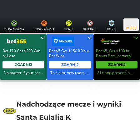
WIĘCEJ
PIŁKA NOŻNA
KOSZYKÓWKA
TENIS
BASEBALL
HOKEJ
Bet $10 Get $200 Win
Bet $5 Get $150 If Your
Bet $5, Get $100 in
or Lose
Bet Wins!
Bonus Bets Instantly!
ZGARNIJ
ZGARNIJ
ZGARNIJ
No matter if your bet wins or loses. Deposit required. Paid in Bonus Bets. Bonus Bets wager excluded from returns. New customers only. Max. prize, game restrictions, time limits and T&Cs apply. 21+. Gambling Problem? Call 1-800-GAMBLER.
To claim, new users need to register, make a first-time deposit of $5 or more, and then simply place their first real-money wager on any FanDuel Sportsbook market (no odds limits) that is live on platform. All users will receive their $150 in Bonus Bets If Your Bet Wins within 72 hours of the bet settlement.
21+ and present in most states. (18+ DC/KY/NH/PR/WY). Void in NH/OR/ONT/PR. Eligibility restrictions apply. On behalf of Boot Hill Casino (KS). Pass-thru of per wager tax may apply in IL. 1 per new DraftKings customer. $5+ first-time bet req. Max. $100 issued as non-withdrawable Bonus Bets that expire in 7 days (168 hours). Stake removed from payout. Terms: sportsbook.draftkings.com/promos. Ends 5/31/26 at 11:59 PM ET.
Nadchodzące mecze i wyniki
Santa Eulalia K