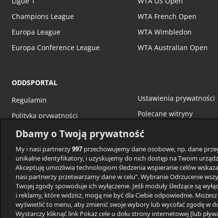
Ligue 1
WTA US Open
Champions League
WTA French Open
Europa League
WTA Wimbledon
Europa Conference League
WTA Australian Open
ODDSPORTAL
Ustawienia prywatności
Regulamin
Polecane witryny
Polityka prywatności
Oferty bonusowe
GDPR
Dbamy o Twoją prywatność
Bukmacherzy
FAQ
My i nasi partnerzy
997
przechowujemy dane osobowe, np. dane przeg
unikalne identyfikatory, i uzyskujemy do nich dostęp na Twoim urząd
Wiadomości
Kontakt
Akceptuję umożliwia technologiom śledzenia wspieranie celów wskazan
nasi partnerzy przetwarzamy dane w celu”. Wybranie Odrzucenie wszy
Impressum
Twojej zgody spowoduje ich wyłączenie. Jeśli moduły śledzące są wyłąc
i reklamy, które widzisz, mogą nie być dla Ciebie odpowiednie. Możes
wyświetlić to menu, aby zmienić swoje wybory lub wycofać zgodę w
Copyright © 2008-2026 Oddsportal.com
Wystarczy kliknąć link Pokaż cele u dołu strony internetowej [lub pły