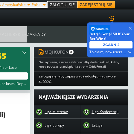
ZALOGUJ SIĘ
ZAREJESTRUJ SIĘ
y Amerykańskie
Polski
Bet $5 Get $150 If Your
MACHERSKIE
ZAKŁADY
Bet Wins!
ZGARNIJ
MÓJ KUPON
To claim, new users need to register, make a first-time deposit of $5 or more, and then simply place their first real-money wager on any FanDuel Sportsbook market (no odds limits) that is live on platform. All users will receive their $150 in Bonus Bets If Your Bet Wins within 72 hours of the bet settlement.
0
Nie wybrano jeszcze zakładów. Aby dodać zakład, kliknij
kursy podczas przeglądania strony OddsPortal!
in or Lose
J
Zaloguj się, aby zapisywać i udostępniać swoje
kupony.
No matter if your bet wins or loses. Deposit required. Paid in Bonus Bets. Bonus Bets wager excluded from returns. New customers only. Max. prize, game restrictions, time limits and T&Cs apply. 21+. Gambling Problem? Call 1-800-GAMBLER.
NAJWAŻNIEJSZE WYDARZENIA
Liga Mistrzów
Liga Konferencji
i)
Liga Europy
LaLiga