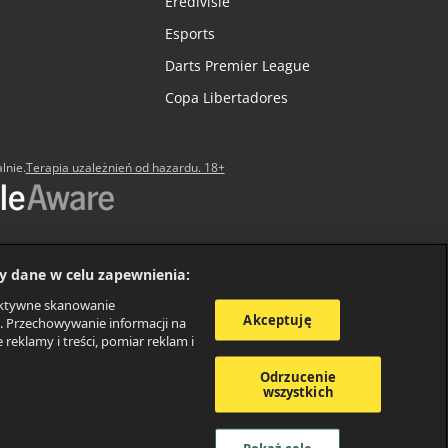
Eredivisie
Esports
Darts Premier League
Copa Libertadores
lnie.
Terapia uzależnień od hazardu. 18+
Proszę, graj odpowiedzialnie.
 dane w celu zapewnienia:
zone przez
Aktywne skanowanie
Akceptuję
i. Przechowywanie informacji na
reklamy i treści, pomiar reklam i
X
We would love to get your
Odrzucenie
opinion on your experience with
wszystkich
our site with a short survey
Take Survey