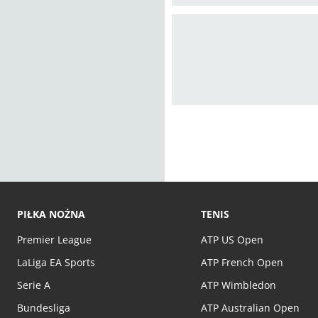
PIŁKA NOŻNA
TENIS
Premier League
ATP US Open
LaLiga EA Sports
ATP French Open
Serie A
ATP Wimbledon
Bundesliga
ATP Australian Open