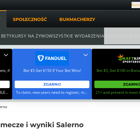
Kurs
W
SPOŁECZNOŚĆ
BUKMACHERZY
 BETY
KURSY NA ŻYWO
WSZYSTKIE WYDARZENIA
NARZĘDZIA BUK
ts, if
Bet $5 Get $150 If Your Bet Wins!
Bet $5, Get $100 in Bonus
ZGARNIJ
ZGARNI
Gambling problem? Call 1-800-GAMBLER or 1-800-MY-RESET. 21+ only. Please Gamble Responsibly. See BetMGM.com for Terms. First Bet Offer for new customers only (if applicable). Subject to eligibility requirements. Bonus bets are non-withdrawable. In partnership with Kansas Crossing Casino and Hotel. Promotional offers not available in Mississippi, New York, Ontario, or Puerto Rico.
To claim, new users need to register, make a first-time deposit of $5 or more, and then simply place their first real-money wager on any FanDuel Sportsbook market (no odds limits) that is live on platform. All users will receive their $150 in Bonus Bets If Your Bet Wins within 72 hours of the bet settlement.
lerno
mecze i wyniki Salerno