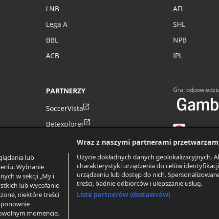
LNB
AFL
Lega A
SHL
BBL
NPB
ACB
IPL
Graj odpowiedzia
PARTNERZY
SoccerVista
Betexplorer
FCTables
Wraz z naszymi partnerami przetwarzamy
Dane dostarc
Tribalfootball
Użycie dokładnych danych geolokalizacyjnych. 
lądania lub
charakterystyki urządzenia do celów identyfikacj
zeniu. Wybranie
ScoreBar
urządzeniu lub dostęp do nich. Spersonalizowane 
ych w sekcji „My i
treści, badnie odbiorców i ulepszanie usług.
stkich lub wycofanie
zone, niektóre treści
Lista partnerów (dostawców)
z ponownie
 dowolnym momencie.