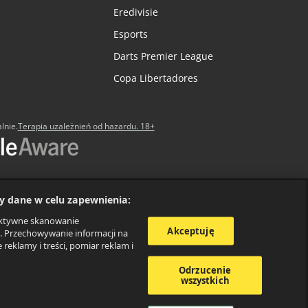
Eredivisie
Esports
Darts Premier League
Copa Libertadores
lnie.
Terapia uzależnień od hazardu. 18+
Proszę, graj odpowiedzialnie.
 dane w celu zapewnienia:
zone przez
Aktywne skanowanie
Akceptuję
i. Przechowywanie informacji na
reklamy i treści, pomiar reklam i
Odrzucenie
wszystkich