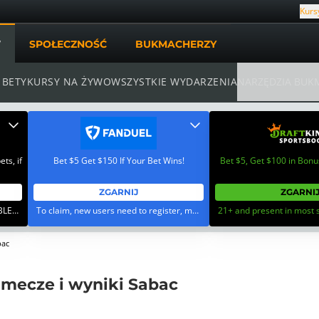
Kurs
W
SPOŁECZNOŚĆ
BUKMACHERZY
 BETY
KURSY NA ŻYWO
WSZYSTKIE WYDARZENIA
NARZĘDZIA BUK
ts, if
Bet $5 Get $150 If Your Bet Wins!
Bet $5, Get $100 in Bonus
ZGARNIJ
ZGARNI
Gambling problem? Call 1-800-GAMBLER or 1-800-MY-RESET. 21+ only. Please Gamble Responsibly. See BetMGM.com for Terms. First Bet Offer for new customers only (if applicable). Subject to eligibility requirements. Bonus bets are non-withdrawable. In partnership with Kansas Crossing Casino and Hotel. Promotional offers not available in Mississippi, New York, Ontario, or Puerto Rico.
To claim, new users need to register, make a first-time deposit of $5 or more, and then simply place their first real-money wager on any FanDuel Sportsbook market (no odds limits) that is live on platform. All users will receive their $150 in Bonus Bets If Your Bet Wins within 72 hours of the bet settlement.
bac
mecze i wyniki Sabac