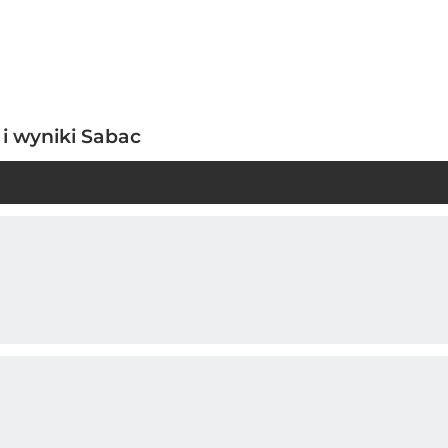
i wyniki Sabac