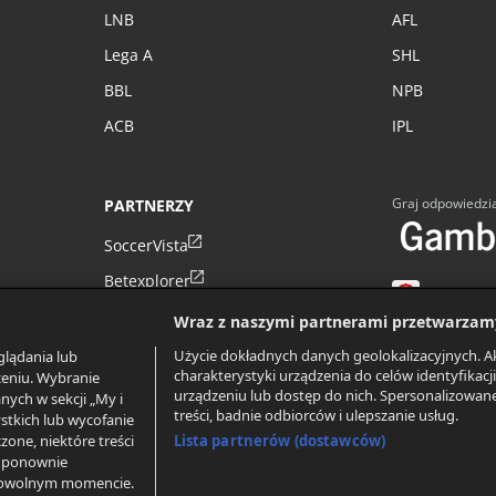
LNB
AFL
Lega A
SHL
BBL
NPB
ACB
IPL
Graj odpowiedzia
PARTNERZY
SoccerVista
Betexplorer
FCTables
Wraz z naszymi partnerami przetwarzamy
Dane dostarc
Tribalfootball
Użycie dokładnych danych geolokalizacyjnych. 
lądania lub
charakterystyki urządzenia do celów identyfikacj
zeniu. Wybranie
ScoreBar
urządzeniu lub dostęp do nich. Spersonalizowane 
ych w sekcji „My i
treści, badnie odbiorców i ulepszanie usług.
stkich lub wycofanie
zone, niektóre treści
Lista partnerów (dostawców)
z ponownie
 dowolnym momencie.