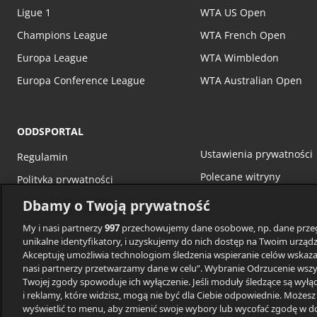
Ligue 1
WTA US Open
Champions League
WTA French Open
Europa League
WTA Wimbledon
Europa Conference League
WTA Australian Open
ODDSPORTAL
Ustawienia prywatności
Regulamin
Polecane witryny
Polityka prywatności
Oferty bonusowe
GDPR
Dbamy o Twoją prywatność
Bukmacherzy
FAQ
My i nasi partnerzy
997
przechowujemy dane osobowe, np. dane przeg
unikalne identyfikatory, i uzyskujemy do nich dostęp na Twoim urząd
Wiadomości
Kontakt
Akceptuję umożliwia technologiom śledzenia wspieranie celów wskazan
nasi partnerzy przetwarzamy dane w celu”. Wybranie Odrzucenie wszy
Impressum
Twojej zgody spowoduje ich wyłączenie. Jeśli moduły śledzące są wyłąc
i reklamy, które widzisz, mogą nie być dla Ciebie odpowiednie. Możes
wyświetlić to menu, aby zmienić swoje wybory lub wycofać zgodę w