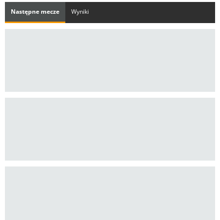
Następne mecze
Wyniki