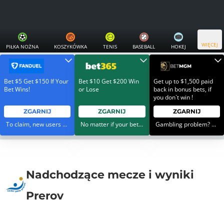
WIĘCEJ
PIŁKA NOŻNA
KOSZYKÓWKA
TENIS
BASEBALL
HOKEJ
Bet $5 Get $150 If Your
Bet $10 Get $200 Win
Get up to $1,500 paid
Bet Wins!
or Lose
back in bonus bets, if
you don`t win !
ZGARNIJ
ZGARNIJ
ZGARNIJ
To claim, new users need to register, make a first-time deposit of $5 or more, and then simply place their first real-money wager on any FanDuel Sportsbook market (no odds limits) that is live on platform. All users will receive their $150 in Bonus Bets If Your Bet Wins within 72 hours of the bet settlement.
No matter if your bet wins or loses. Deposit required. Paid in Bonus Bets. Bonus Bets wager excluded from returns. New customers only. Max. prize, game restrictions, time limits and T&Cs apply. 21+. Gambling Problem? Call 1-800-GAMBLER.
Gambling problem? Call 1-800-GAMBLER or 1-800-MY-RESET. 21+ only. Please Gamble Responsibly. See BetMGM.com for Terms. First Bet Offer for new customers only (if applicable). Subject to eligibility requirements. Bonus bets are non-withdrawable. In partnership with Kansas Crossing Casino and Hotel. Promotional offers not available in Mississippi, New York, Ontario, or Puerto Rico.
Nadchodzące mecze i wyniki
Prerov