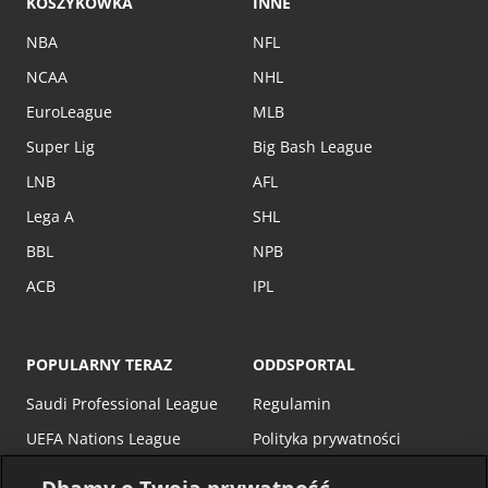
KOSZYKÓWKA
INNE
NBA
NFL
NCAA
NHL
EuroLeague
MLB
Super Lig
Big Bash League
LNB
AFL
Lega A
SHL
BBL
NPB
ACB
IPL
POPULARNY TERAZ
ODDSPORTAL
Saudi Professional League
Regulamin
UEFA Nations League
Polityka prywatności
World Championship 2026
GDPR