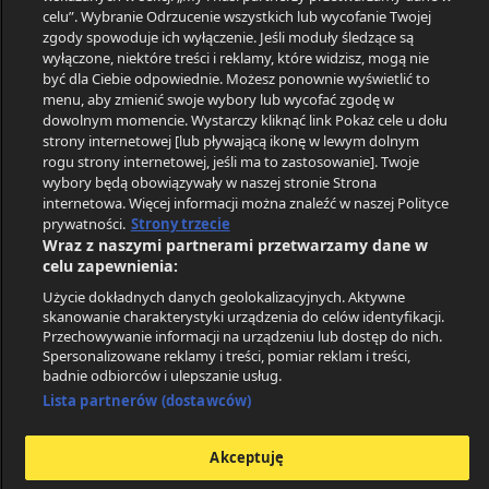
WTA
League
Conference
celu”. Wybranie Odrzucenie wszystkich lub wycofanie Twojej
Wimbledon
League
Copa
zgody spowoduje ich wyłączenie. Jeśli moduły śledzące są
WTA
Libertadores
wyłączone, niektóre treści i reklamy, które widzisz, mogą nie
być dla Ciebie odpowiednie. Możesz ponownie wyświetlić to
Australian
menu, aby zmienić swoje wybory lub wycofać zgodę w
Open
dowolnym momencie. Wystarczy kliknąć link Pokaż cele u dołu
ODDSPORTAL
PARTNERZY
strony internetowej [lub pływającą ikonę w lewym dolnym
Regulamin
SoccerVista
rogu strony internetowej, jeśli ma to zastosowanie]. Twoje
wybory będą obowiązywały w naszej stronie Strona
Polityka prywatności
Betexplorer
internetowa. Więcej informacji można znaleźć w naszej Polityce
prywatności.
Strony trzecie
GDPR
FCTables
Wraz z naszymi partnerami przetwarzamy dane w
FAQ
Tribalfootball
celu zapewnienia:
Użycie dokładnych danych geolokalizacyjnych. Aktywne
Kontakt
ScoreBar
skanowanie charakterystyki urządzenia do celów identyfikacji.
Impressum
Przechowywanie informacji na urządzeniu lub dostęp do nich.
Spersonalizowane reklamy i treści, pomiar reklam i treści,
Ustawienia prywatności
badnie odbiorców i ulepszanie usług.
Lista partnerów (dostawców)
Polecane witryny
X
We would love to get your
Oferty bonusowe
opinion on your experience with
Akceptuję
our site with a short survey
Bukmacherzy