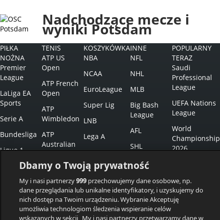
Nadchodzące mecze i
wyniki Potsdam
PIŁKA
TENIS
KOSZYKÓWKA
INNE
POPULARNY
NOŻNA
ATP US
NBA
NFL
TERAZ
Premier
Open
Saudi
NCAA
NHL
League
Professional
ATP French
League
EuroLeague
MLB
LaLiga EA
Open
Sports
UEFA Nations
Super Lig
Big Bash
ATP
League
League
Serie A
Wimbledon
LNB
World
AFL
Bundesliga
ATP
Lega A
Championship
Australian
SHL
2026
Ligue 1
BBL
Open
NPB
Dbamy o Twoją prywatność
EuroBasket
Champions
ACB
WTA US
League
IPL
Open
Eredivisie
My i nasi partnerzy
999
przechowujemy dane osobowe, np.
dane przeglądania lub unikalne identyfikatory, i uzyskujemy do
Europa
WTA French
Esports
nich dostęp na Twoim urządzeniu. Wybranie Akceptuję
League
Open
umożliwia technologiom śledzenia wspieranie celów
Darts Premier
Europa
wskazanych w sekcji „My i nasi partnerzy przetwarzamy dane w