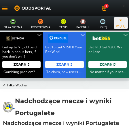
0
1
WIĘCEJ
PIŁKA NOŻNA
KOSZYKÓWKA
TENIS
BASEBALL
HOKEJ
Get up to $1,500 paid
Bet $5 Get $150 If Your
Bet $10 Get $200 Win
back in bonus bets, if
Bet Wins!
or Lose
you don`t win !
ZGARNIJ
ZGARNIJ
ZGARNIJ
Gambling problem? Call 1-800-GAMBLER or 1-800-MY-RESET. 21+ only. Please Gamble Responsibly. See BetMGM.com for Terms. First Bet Offer for new customers only (if applicable). Subject to eligibility requirements. Bonus bets are non-withdrawable. In partnership with Kansas Crossing Casino and Hotel. Promotional offers not available in Mississippi, New York, Ontario, or Puerto Rico.
To claim, new users need to register, make a first-time deposit of $5 or more, and then simply place their first real-money wager on any FanDuel Sportsbook market (no odds limits) that is live on platform. All users will receive their $150 in Bonus Bets If Your Bet Wins within 72 hours of the bet settlement.
No matter if your bet wins or loses. Deposit required. Paid in Bonus Bets. Bonus Bets wager excluded from returns. New customers only. Max. prize, game restrictions, time limits and T&Cs apply. 21+. Gambling Problem? Call 1-800-GAMBLER.
<
Piłka Wodna
Nadchodzące mecze i wyniki
Portugalete
Nadchodzące mecze i wyniki Portugalete