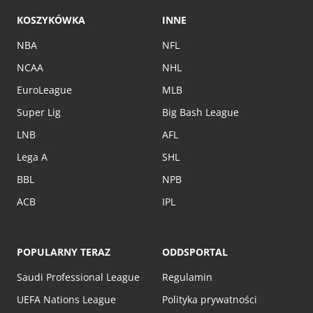
KOSZYKÓWKA
INNE
NBA
NFL
NCAA
NHL
EuroLeague
MLB
Super Lig
Big Bash League
LNB
AFL
Lega A
SHL
BBL
NPB
ACB
IPL
POPULARNY TERAZ
ODDSPORTAL
Saudi Professional League
Regulamin
UEFA Nations League
Polityka prywatności