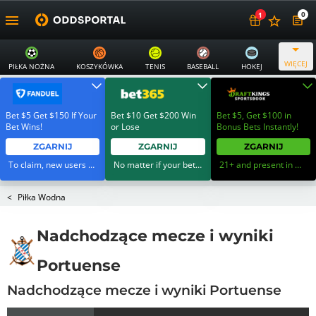
0
1
WIĘCEJ
PIŁKA NOŻNA
KOSZYKÓWKA
TENIS
BASEBALL
HOKEJ
Bet $5 Get $150 If Your
Bet $10 Get $200 Win
Bet $5, Get $100 in
Bet Wins!
or Lose
Bonus Bets Instantly!
ZGARNIJ
ZGARNIJ
ZGARNIJ
To claim, new users need to register, make a first-time deposit of $5 or more, and then simply place their first real-money wager on any FanDuel Sportsbook market (no odds limits) that is live on platform. All users will receive their $150 in Bonus Bets If Your Bet Wins within 72 hours of the bet settlement.
No matter if your bet wins or loses. Deposit required. Paid in Bonus Bets. Bonus Bets wager excluded from returns. New customers only. Max. prize, game restrictions, time limits and T&Cs apply. 21+. Gambling Problem? Call 1-800-GAMBLER.
21+ and present in most states. (18+ DC/KY/NH/PR/WY). Void in NH/OR/ONT/PR. Eligibility restrictions apply. On behalf of Boot Hill Casino (KS). Pass-thru of per wager tax may apply in IL. 1 per new DraftKings customer. $5+ first-time bet req. Max. $100 issued as non-withdrawable Bonus Bets that expire in 7 days (168 hours). Stake removed from payout. Terms: sportsbook.draftkings.com/promos. Ends 5/31/26 at 11:59 PM ET.
<
Piłka Wodna
Nadchodzące mecze i wyniki
Portuense
Nadchodzące mecze i wyniki Portuense