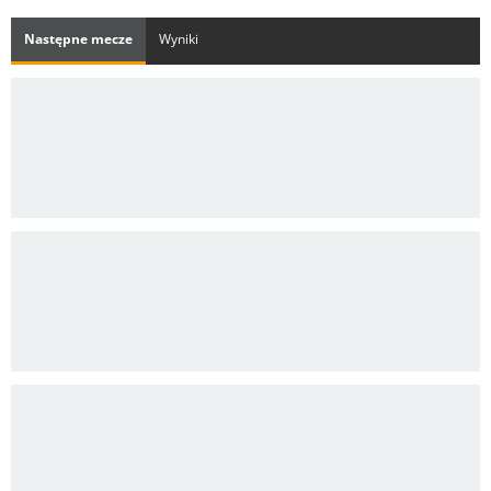
Następne mecze
Wyniki