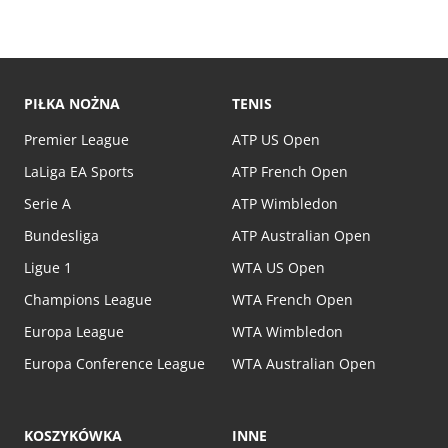
PIŁKA NOŻNA
TENIS
Premier League
ATP US Open
LaLiga EA Sports
ATP French Open
Serie A
ATP Wimbledon
Bundesliga
ATP Australian Open
Ligue 1
WTA US Open
Champions League
WTA French Open
Europa League
WTA Wimbledon
Europa Conference League
WTA Australian Open
KOSZYKÓWKA
INNE