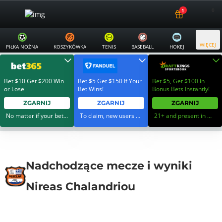
0
1
WIĘCEJ
PIŁKA NOŻNA
KOSZYKÓWKA
TENIS
BASEBALL
HOKEJ
Bet $10 Get $200 Win
Bet $5 Get $150 If Your
Bet $5, Get $100 in
or Lose
Bet Wins!
Bonus Bets Instantly!
ZGARNIJ
ZGARNIJ
ZGARNIJ
No matter if your bet wins or loses. Deposit required. Paid in Bonus Bets. Bonus Bets wager excluded from returns. New customers only. Max. prize, game restrictions, time limits and T&Cs apply. 21+. Gambling Problem? Call 1-800-GAMBLER.
To claim, new users need to register, make a first-time deposit of $5 or more, and then simply place their first real-money wager on any FanDuel Sportsbook market (no odds limits) that is live on platform. All users will receive their $150 in Bonus Bets If Your Bet Wins within 72 hours of the bet settlement.
21+ and present in most states. (18+ DC/KY/NH/PR/WY). Void in NH/OR/ONT/PR. Eligibility restrictions apply. On behalf of Boot Hill Casino (KS). Pass-thru of per wager tax may apply in IL. 1 per new DraftKings customer. $5+ first-time bet req. Max. $100 issued as non-withdrawable Bonus Bets that expire in 7 days (168 hours). Stake removed from payout. Terms: sportsbook.draftkings.com/promos. Ends 5/31/26 at 11:59 PM ET.
Nadchodzące mecze i wyniki
Nireas Chalandriou