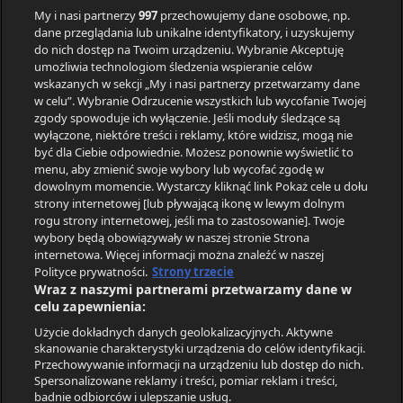
EuroBasket
FAQ
My i nasi partnerzy
997
przechowujemy dane osobowe, np.
Eredivisie
Kontakt
dane przeglądania lub unikalne identyfikatory, i uzyskujemy
do nich dostęp na Twoim urządzeniu. Wybranie Akceptuję
Esports
Impressum
umożliwia technologiom śledzenia wspieranie celów
wskazanych w sekcji „My i nasi partnerzy przetwarzamy dane
Darts Premier League
Ustawienia prywatności
w celu”. Wybranie Odrzucenie wszystkich lub wycofanie Twojej
Copa Libertadores
zgody spowoduje ich wyłączenie. Jeśli moduły śledzące są
Polecane witryny
wyłączone, niektóre treści i reklamy, które widzisz, mogą nie
Oferty bonusowe
być dla Ciebie odpowiednie. Możesz ponownie wyświetlić to
menu, aby zmienić swoje wybory lub wycofać zgodę w
Bukmacherzy
dowolnym momencie. Wystarczy kliknąć link Pokaż cele u dołu
strony internetowej [lub pływającą ikonę w lewym dolnym
Wiadomości
rogu strony internetowej, jeśli ma to zastosowanie]. Twoje
wybory będą obowiązywały w naszej stronie Strona
internetowa. Więcej informacji można znaleźć w naszej
PARTNERZY
Polityce prywatności.
Strony trzecie
Wraz z naszymi partnerami przetwarzamy dane w
SoccerVista
celu zapewnienia:
Betexplorer
Użycie dokładnych danych geolokalizacyjnych. Aktywne
skanowanie charakterystyki urządzenia do celów identyfikacji.
FCTables
Przechowywanie informacji na urządzeniu lub dostęp do nich.
Spersonalizowane reklamy i treści, pomiar reklam i treści,
Tribalfootball
badnie odbiorców i ulepszanie usług.