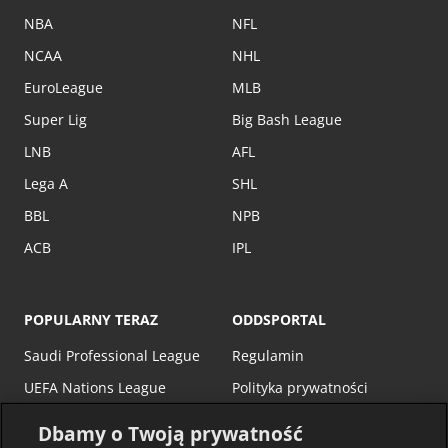
NBA
NFL
NCAA
NHL
EuroLeague
MLB
Super Lig
Big Bash League
LNB
AFL
Lega A
SHL
BBL
NPB
ACB
IPL
POPULARNY TERAZ
ODDSPORTAL
Saudi Professional League
Regulamin
UEFA Nations League
Polityka prywatności
World Championship 2026
GDPR
Dbamy o Twoją prywatność