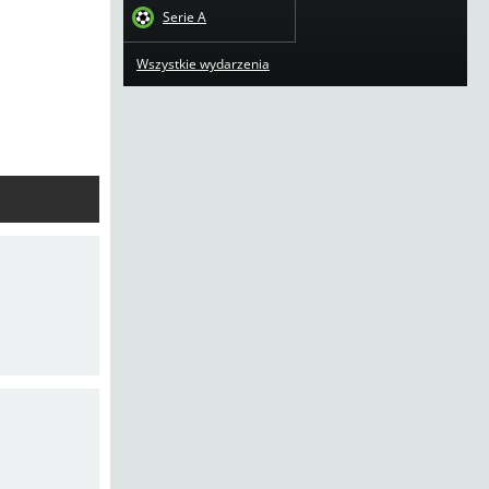
Serie A
Wszystkie wydarzenia