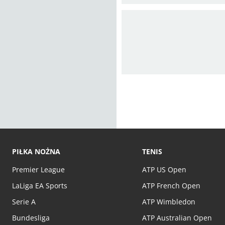
PIŁKA NOŻNA
TENIS
Premier League
ATP US Open
LaLiga EA Sports
ATP French Open
Serie A
ATP Wimbledon
Bundesliga
ATP Australian Open