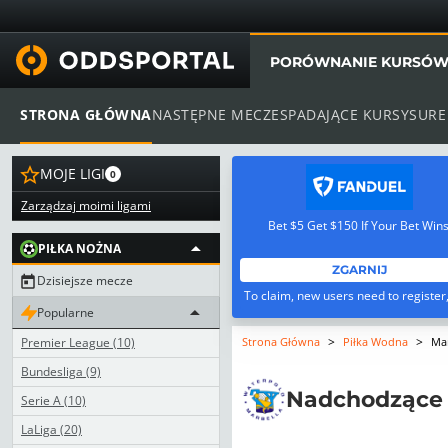
PORÓWNANIE KURSÓ
STRONA GŁÓWNA
NASTĘPNE MECZE
SPADAJĄCE KURSY
SURE
MOJE LIGI
0
Zarządzaj moimi ligami
Bet $5 Get $150 If Your Bet Wins
PIŁKA NOŻNA
ZGARNIJ
Dzisiejsze mecze
Popularne
>
>
Premier League
(10)
Strona Główna
Piłka Wodna
Mar
Bundesliga
(9)
Nadchodzące 
Serie A
(10)
LaLiga
(20)