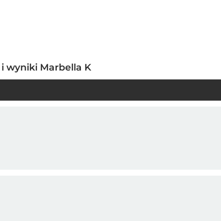
 wyniki Marbella K