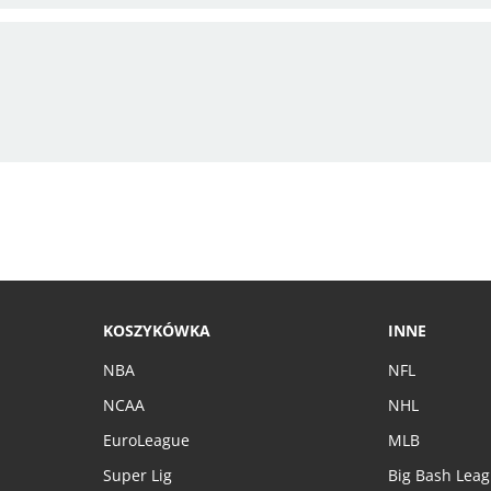
KOSZYKÓWKA
INNE
NBA
NFL
NCAA
NHL
EuroLeague
MLB
Super Lig
Big Bash Lea