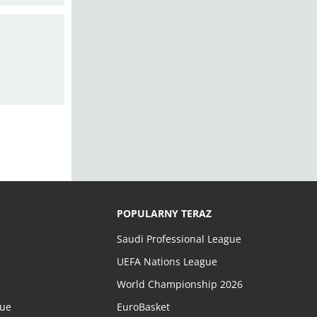
POPULARNY TERAZ
Saudi Professional League
UEFA Nations League
World Championship 2026
gue
EuroBasket