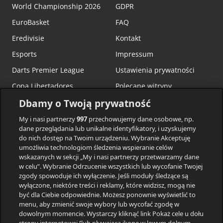
World Championship 2026
GDPR
EuroBasket
FAQ
Eredivisie
Kontakt
Esports
Impressum
Darts Premier League
Ustawienia prywatności
Copa Libertadores
Polecane witryny
Dbamy o Twoją prywatność
Oferty bonusowe
Bukmacherzy
My i nasi partnerzy
997
przechowujemy dane osobowe, np.
dane przeglądania lub unikalne identyfikatory, i uzyskujemy
Wiadomości
do nich dostęp na Twoim urządzeniu. Wybranie Akceptuję
umożliwia technologiom śledzenia wspieranie celów
wskazanych w sekcji „My i nasi partnerzy przetwarzamy dane
w celu”. Wybranie Odrzucenie wszystkich lub wycofanie Twojej
PARTNERZY
zgody spowoduje ich wyłączenie. Jeśli moduły śledzące są
wyłączone, niektóre treści i reklamy, które widzisz, mogą nie
SoccerVista
być dla Ciebie odpowiednie. Możesz ponownie wyświetlić to
Betexplorer
menu, aby zmienić swoje wybory lub wycofać zgodę w
dowolnym momencie. Wystarczy kliknąć link Pokaż cele u dołu
FCTables