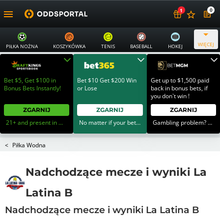
0
1
WIĘCEJ
PIŁKA NOŻNA
KOSZYKÓWKA
TENIS
BASEBALL
HOKEJ
Bet $5, Get $100 in
Bet $10 Get $200 Win
Get up to $1,500 paid
Bonus Bets Instantly!
or Lose
back in bonus bets, if
you don`t win !
ZGARNIJ
ZGARNIJ
ZGARNIJ
21+ and present in most states. (18+ DC/KY/NH/PR/WY). Void in NH/OR/ONT/PR. Eligibility restrictions apply. On behalf of Boot Hill Casino (KS). Pass-thru of per wager tax may apply in IL. 1 per new DraftKings customer. $5+ first-time bet req. Max. $100 issued as non-withdrawable Bonus Bets that expire in 7 days (168 hours). Stake removed from payout. Terms: sportsbook.draftkings.com/promos. Ends 5/31/26 at 11:59 PM ET.
No matter if your bet wins or loses. Deposit required. Paid in Bonus Bets. Bonus Bets wager excluded from returns. New customers only. Max. prize, game restrictions, time limits and T&Cs apply. 21+. Gambling Problem? Call 1-800-GAMBLER.
Gambling problem? Call 1-800-GAMBLER or 1-800-MY-RESET. 21+ only. Please Gamble Responsibly. See BetMGM.com for Terms. First Bet Offer for new customers only (if applicable). Subject to eligibility requirements. Bonus bets are non-withdrawable. In partnership with Kansas Crossing Casino and Hotel. Promotional offers not available in Mississippi, New York, Ontario, or Puerto Rico.
<
Piłka Wodna
Nadchodzące mecze i wyniki La
Latina B
Nadchodzące mecze i wyniki La Latina B