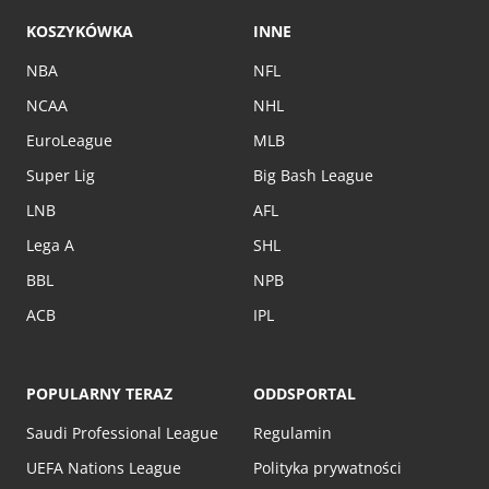
KOSZYKÓWKA
INNE
NBA
NFL
NCAA
NHL
EuroLeague
MLB
Super Lig
Big Bash League
LNB
AFL
Lega A
SHL
BBL
NPB
ACB
IPL
POPULARNY TERAZ
ODDSPORTAL
Saudi Professional League
Regulamin
UEFA Nations League
Polityka prywatności