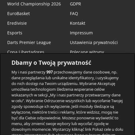
World Championship 2026
GDPR
EuroBasket
FAQ
Eredivisie
Kontakt
Esports
Impressum
Darts Premier League
Ustawienia prywatności
Copa Libertadores
Polecane witryny
Dbamy o Twoją prywatność
Oferty bonusowe
Bukmacherzy
My i nasi partnerzy
997
przechowujemy dane osobowe, np.
dane przeglądania lub unikalne identyfikatory, i uzyskujemy
Wiadomości
do nich dostęp na Twoim urządzeniu. Wybranie Akceptuję
umożliwia technologiom śledzenia wspieranie celów
wskazanych w sekcji „My i nasi partnerzy przetwarzamy dane
w celu”. Wybranie Odrzucenie wszystkich lub wycofanie Twojej
PARTNERZY
zgody spowoduje ich wyłączenie. Jeśli moduły śledzące są
wyłączone, niektóre treści i reklamy, które widzisz, mogą nie
SoccerVista
być dla Ciebie odpowiednie. Możesz ponownie wyświetlić to
Betexplorer
menu, aby zmienić swoje wybory lub wycofać zgodę w
dowolnym momencie. Wystarczy kliknąć link Pokaż cele u dołu
FCTables