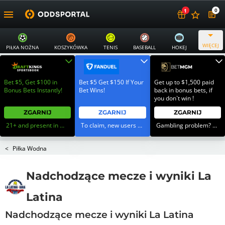
0
1
WIĘCEJ
PIŁKA NOŻNA
KOSZYKÓWKA
TENIS
BASEBALL
HOKEJ
Bet $5, Get $100 in
Bet $5 Get $150 If Your
Get up to $1,500 paid
Bonus Bets Instantly!
Bet Wins!
back in bonus bets, if
you don`t win !
ZGARNIJ
ZGARNIJ
ZGARNIJ
21+ and present in most states. (18+ DC/KY/NH/PR/WY). Void in NH/OR/ONT/PR. Eligibility restrictions apply. On behalf of Boot Hill Casino (KS). Pass-thru of per wager tax may apply in IL. 1 per new DraftKings customer. $5+ first-time bet req. Max. $100 issued as non-withdrawable Bonus Bets that expire in 7 days (168 hours). Stake removed from payout. Terms: sportsbook.draftkings.com/promos. Ends 5/31/26 at 11:59 PM ET.
To claim, new users need to register, make a first-time deposit of $5 or more, and then simply place their first real-money wager on any FanDuel Sportsbook market (no odds limits) that is live on platform. All users will receive their $150 in Bonus Bets If Your Bet Wins within 72 hours of the bet settlement.
Gambling problem? Call 1-800-GAMBLER or 1-800-MY-RESET. 21+ only. Please Gamble Responsibly. See BetMGM.com for Terms. First Bet Offer for new customers only (if applicable). Subject to eligibility requirements. Bonus bets are non-withdrawable. In partnership with Kansas Crossing Casino and Hotel. Promotional offers not available in Mississippi, New York, Ontario, or Puerto Rico.
<
Piłka Wodna
Nadchodzące mecze i wyniki La
Latina
Nadchodzące mecze i wyniki La Latina