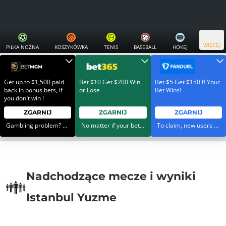
WIĘCEJ
PIŁKA NOŻNA
KOSZYKÓWKA
TENIS
BASEBALL
HOKEJ
Get up to $1,500 paid
Bet $10 Get $200 Win
Bet $5 Get $150 If Your
back in bonus bets, if
or Lose
Bet Wins!
you don`t win !
ZGARNIJ
ZGARNIJ
ZGARNIJ
Gambling problem? Call 1-800-GAMBLER or 1-800-MY-RESET. 21+ only. Please Gamble Responsibly. See BetMGM.com for Terms. First Bet Offer for new customers only (if applicable). Subject to eligibility requirements. Bonus bets are non-withdrawable. In partnership with Kansas Crossing Casino and Hotel. Promotional offers not available in Mississippi, New York, Ontario, or Puerto Rico.
No matter if your bet wins or loses. Deposit required. Paid in Bonus Bets. Bonus Bets wager excluded from returns. New customers only. Max. prize, game restrictions, time limits and T&Cs apply. 21+. Gambling Problem? Call 1-800-GAMBLER.
To claim, new users need to register, make a first-time deposit of $5 or more, and then simply place their first real-money wager on any FanDuel Sportsbook market (no odds limits) that is live on platform. All users will receive their $150 in Bonus Bets If Your Bet Wins within 72 hours of the bet settlement.
Nadchodzące mecze i wyniki
Istanbul Yuzme