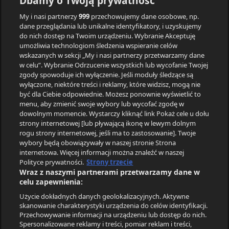
Dbamy o Twoją prywatność
EuroBasket
FAQ
My i nasi partnerzy
999
przechowujemy dane osobowe, np.
Eredivisie
Kontakt
dane przeglądania lub unikalne identyfikatory, i uzyskujemy
do nich dostęp na Twoim urządzeniu. Wybranie Akceptuję
Esports
Impressum
umożliwia technologiom śledzenia wspieranie celów
wskazanych w sekcji „My i nasi partnerzy przetwarzamy dane
Darts Premier League
Ustawienia prywatności
w celu”. Wybranie Odrzucenie wszystkich lub wycofanie Twojej
Copa Libertadores
zgody spowoduje ich wyłączenie. Jeśli moduły śledzące są
Polecane witryny
wyłączone, niektóre treści i reklamy, które widzisz, mogą nie
Oferty bonusowe
być dla Ciebie odpowiednie. Możesz ponownie wyświetlić to
menu, aby zmienić swoje wybory lub wycofać zgodę w
Bukmacherzy
dowolnym momencie. Wystarczy kliknąć link Pokaż cele u dołu
strony internetowej [lub pływającą ikonę w lewym dolnym
Wiadomości
rogu strony internetowej, jeśli ma to zastosowanie]. Twoje
wybory będą obowiązywały w naszej stronie Strona
internetowa. Więcej informacji można znaleźć w naszej
PARTNERZY
Polityce prywatności.
Strony trzecie
Wraz z naszymi partnerami przetwarzamy dane w
SoccerVista
celu zapewnienia:
Betexplorer
Użycie dokładnych danych geolokalizacyjnych. Aktywne
skanowanie charakterystyki urządzenia do celów identyfikacji.
FCTables
Przechowywanie informacji na urządzeniu lub dostęp do nich.
Spersonalizowane reklamy i treści, pomiar reklam i treści,
Tribalfootball