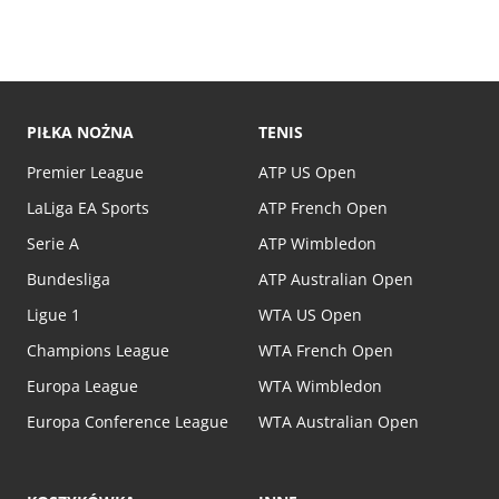
PIŁKA NOŻNA
TENIS
Premier League
ATP US Open
LaLiga EA Sports
ATP French Open
Serie A
ATP Wimbledon
Bundesliga
ATP Australian Open
Ligue 1
WTA US Open
Champions League
WTA French Open
Europa League
WTA Wimbledon
Europa Conference League
WTA Australian Open