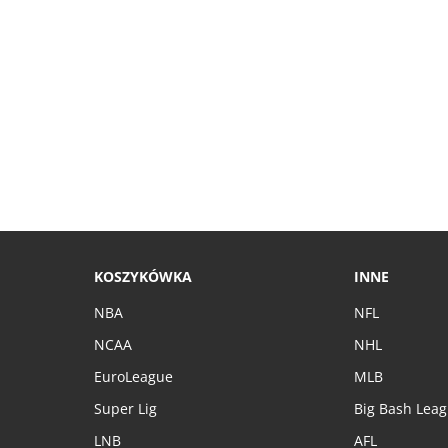
KOSZYKÓWKA
INNE
NBA
NFL
NCAA
NHL
EuroLeague
MLB
Super Lig
Big Bash Lea
LNB
AFL