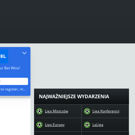
ur Bet Wins!
J
To claim, new users need to register, make a first-time deposit of $5 or more, and then simply place their first real-money wager on any FanDuel Sportsbook market (no odds limits) that is live on platform. All users will receive their $150 in Bonus Bets If Your Bet Wins within 72 hours of the bet settlement.
NAJWAŻNIEJSZE WYDARZENIA
Liga Mistrzów
Liga Konferencji
Liga Europy
LaLiga