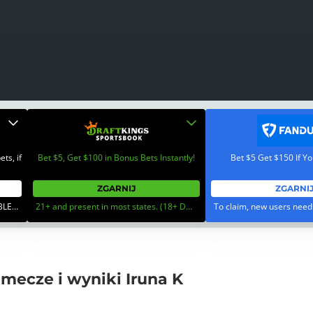
ts, if
Bet $5, Get $100 in Bonus Bets Instantly!
Bet $5 Get $150 If Yo
ZGARNIJ
ZGARNI
Gambling problem? Call 1-800-GAMBLER or 1-800-MY-RESET. 21+ only. Please Gamble Responsibly. See BetMGM.com for Terms. First Bet Offer for new customers only (if applicable). Subject to eligibility requirements. Bonus bets are non-withdrawable. In partnership with Kansas Crossing Casino and Hotel. Promotional offers not available in Mississippi, New York, Ontario, or Puerto Rico.
21+ and present in most states. (18+ DC/KY/NH/PR/WY). Void in NH/OR/ONT/PR. Eligibility restrictions apply. On behalf of Boot Hill Casino (KS). Pass-thru of per wager tax may apply in IL. 1 per new DraftKings customer. $5+ first-time bet req. Max. $100 issued as non-withdrawable Bonus Bets that expire in 7 days (168 hours). Stake removed from payout. Terms: sportsbook.draftkings.com/promos. Ends 5/31/26 at 11:59 PM ET.
mecze i wyniki Iruna K