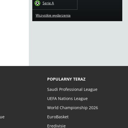
Serie A
Wszystkie wydarzenia
POPULARNY TERAZ
Saudi Professional League
UEFA Nations League
World Championship 2026
gue
EuroBasket
Eredivisie