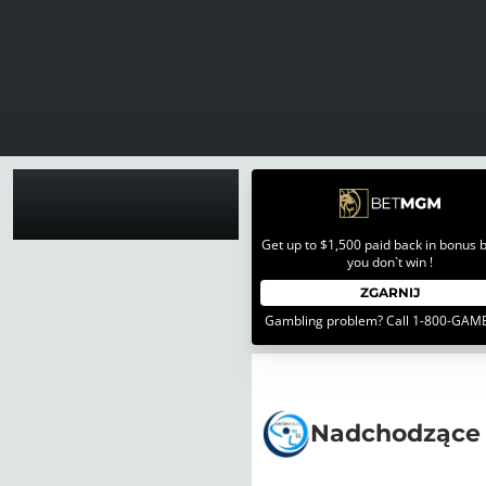
Get up to $1,500 paid back in bonus be
you don`t win !
ZGARNIJ
Nadchodzące 