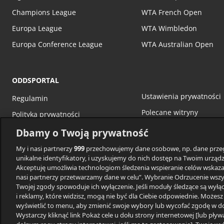
Champions League
WTA French Open
Europa League
WTA Wimbledon
Europa Conference League
WTA Australian Open
ODDSPORTAL
Ustawienia prywatności
Regulamin
Polecane witryny
Polityka prywatności
Oferty bonusowe
GDPR
Dbamy o Twoją prywatność
Bukmacherzy
FAQ
My i nasi partnerzy
999
przechowujemy dane osobowe, np. dane przeg
unikalne identyfikatory, i uzyskujemy do nich dostęp na Twoim urząd
Wiadomości
Kontakt
Akceptuję umożliwia technologiom śledzenia wspieranie celów wskazan
nasi partnerzy przetwarzamy dane w celu”. Wybranie Odrzucenie wszy
Impressum
Twojej zgody spowoduje ich wyłączenie. Jeśli moduły śledzące są wyłąc
i reklamy, które widzisz, mogą nie być dla Ciebie odpowiednie. Możes
wyświetlić to menu, aby zmienić swoje wybory lub wycofać zgodę w
Copyright © 2008-2026 Oddsportal.com
Wystarczy kliknąć link Pokaż cele u dołu strony internetowej [lub pły