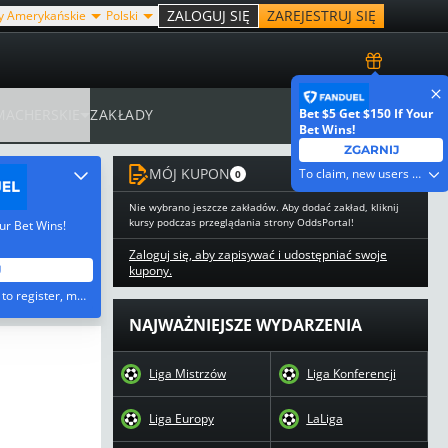
ZALOGUJ SIĘ
ZAREJESTRUJ SIĘ
y Amerykańskie
Polski
Bet $5 Get $150 If Your
MACHERSKIE
ZAKŁADY
Bet Wins!
ZGARNIJ
MÓJ KUPON
To claim, new users need to register, make a first-time deposit of $5 or more, and then simply place their first real-money wager on any FanDuel Sportsbook market (no odds limits) that is live on platform. All users will receive their $150 in Bonus Bets If Your Bet Wins within 72 hours of the bet settlement.
0
Nie wybrano jeszcze zakładów. Aby dodać zakład, kliknij
kursy podczas przeglądania strony OddsPortal!
ur Bet Wins!
Zaloguj się, aby zapisywać i udostępniać swoje
J
kupony.
To claim, new users need to register, make a first-time deposit of $5 or more, and then simply place their first real-money wager on any FanDuel Sportsbook market (no odds limits) that is live on platform. All users will receive their $150 in Bonus Bets If Your Bet Wins within 72 hours of the bet settlement.
NAJWAŻNIEJSZE WYDARZENIA
Liga Mistrzów
Liga Konferencji
Liga Europy
LaLiga