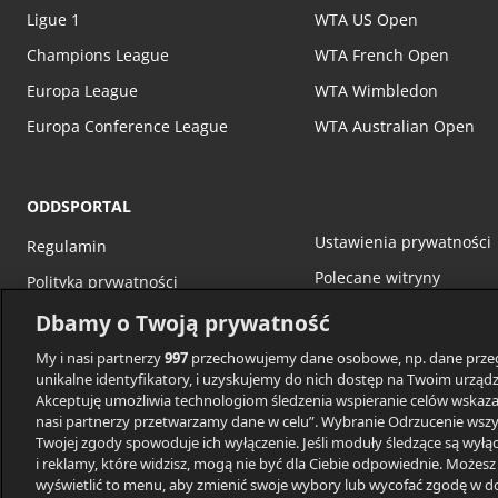
Ligue 1
WTA US Open
Champions League
WTA French Open
Europa League
WTA Wimbledon
Europa Conference League
WTA Australian Open
ODDSPORTAL
Ustawienia prywatności
Regulamin
Polecane witryny
Polityka prywatności
Oferty bonusowe
GDPR
Dbamy o Twoją prywatność
Bukmacherzy
FAQ
My i nasi partnerzy
997
przechowujemy dane osobowe, np. dane przeg
unikalne identyfikatory, i uzyskujemy do nich dostęp na Twoim urząd
Wiadomości
Kontakt
Akceptuję umożliwia technologiom śledzenia wspieranie celów wskazan
nasi partnerzy przetwarzamy dane w celu”. Wybranie Odrzucenie wszy
Impressum
Twojej zgody spowoduje ich wyłączenie. Jeśli moduły śledzące są wyłąc
i reklamy, które widzisz, mogą nie być dla Ciebie odpowiednie. Możes
wyświetlić to menu, aby zmienić swoje wybory lub wycofać zgodę w