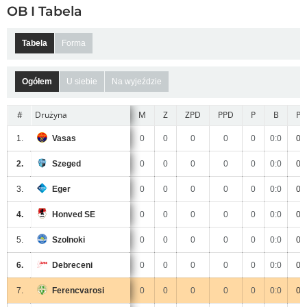
OB I Tabela
Tabela
Forma
Ogółem
U siebie
Na wyjeździe
#
Drużyna
M
Z
ZPD
PPD
P
B
P
Vasas
1.
0
0
0
0
0
0:0
0
Szeged
2.
0
0
0
0
0
0:0
0
Eger
3.
0
0
0
0
0
0:0
0
Honved SE
4.
0
0
0
0
0
0:0
0
Szolnoki
5.
0
0
0
0
0
0:0
0
Debreceni
6.
0
0
0
0
0
0:0
0
Ferencvarosi
7.
0
0
0
0
0
0:0
0