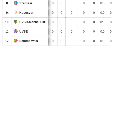
Szentesi
8.
0
0
0
0
0
0:0
0
Kaposvari
9.
0
0
0
0
0
0:0
0
BVSC-Manna ABC
10.
0
0
0
0
0
0:0
0
UVSE
11.
0
0
0
0
0
0:0
0
Semmelweis
12.
0
0
0
0
0
0:0
0