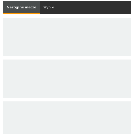
Następne mecze
Wyniki