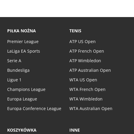
PIŁKA NOŻNA
TENIS
Premier League
ATP US Open
LaLiga EA Sports
ATP French Open
Serie A
ATP Wimbledon
Bundesliga
ATP Australian Open
Ligue 1
WTA US Open
Champions League
WTA French Open
Europa League
WTA Wimbledon
Europa Conference League
WTA Australian Open
KOSZYKÓWKA
INNE