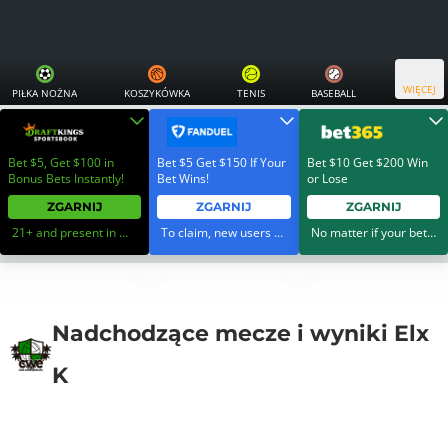
WIĘCEJ
PIŁKA NOŻNA
KOSZYKÓWKA
TENIS
BASEBALL
Bet $5, Get $100 in
Bet $5 Get $150 If Your
Bet $10 Get $200 Win
Bonus Bets Instantly!
Bet Wins!
or Lose
ZGARNIJ
ZGARNIJ
ZGARNIJ
21+ and present in most states. (18+ DC/KY/NH/PR/WY). Void in NH/OR/ONT/PR. Eligibility restrictions apply. On behalf of Boot Hill Casino (KS). Pass-thru of per wager tax may apply in IL. 1 per new DraftKings customer. $5+ first-time bet req. Max. $100 issued as non-withdrawable Bonus Bets that expire in 7 days (168 hours). Stake removed from payout. Terms: sportsbook.draftkings.com/promos. Ends 5/31/26 at 11:59 PM ET.
To claim, new users need to register, make a first-time deposit of $5 or more, and then simply place their first real-money wager on any FanDuel Sportsbook market (no odds limits) that is live on platform. All users will receive their $150 in Bonus Bets If Your Bet Wins within 72 hours of the bet settlement.
No matter if your bet wins or loses. Deposit required. Paid in Bonus Bets. Bonus Bets wager excluded from returns. New customers only. Max. prize, game restrictions, time limits and T&Cs apply. 21+. Gambling Problem? Call 1-800-GAMBLER.
Nadchodzące mecze i wyniki Elx
K