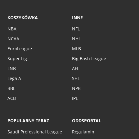
KOSZYKÓWKA
INNE
NBA
NFL
NCAA
NHL
EuroLeague
MLB
Super Lig
Big Bash League
LNB
AFL
Lega A
SHL
BBL
NPB
ACB
IPL
POPULARNY TERAZ
ODDSPORTAL
Saudi Professional League
Regulamin