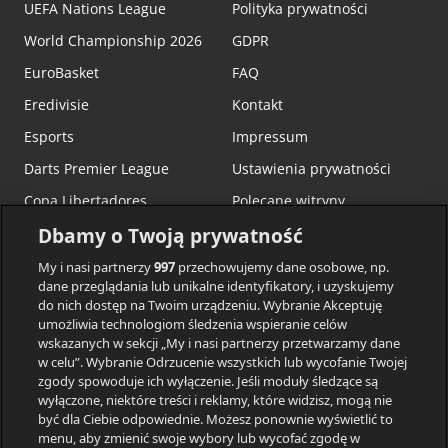
UEFA Nations League
Polityka prywatności
World Championship 2026
GDPR
EuroBasket
FAQ
Eredivisie
Kontakt
Esports
Impressum
Darts Premier League
Ustawienia prywatności
Copa Libertadores
Polecane witryny
Dbamy o Twoją prywatność
Oferty bonusowe
Bukmacherzy
My i nasi partnerzy
997
przechowujemy dane osobowe, np.
dane przeglądania lub unikalne identyfikatory, i uzyskujemy
Wiadomości
do nich dostęp na Twoim urządzeniu. Wybranie Akceptuję
umożliwia technologiom śledzenia wspieranie celów
wskazanych w sekcji „My i nasi partnerzy przetwarzamy dane
w celu”. Wybranie Odrzucenie wszystkich lub wycofanie Twojej
PARTNERZY
zgody spowoduje ich wyłączenie. Jeśli moduły śledzące są
wyłączone, niektóre treści i reklamy, które widzisz, mogą nie
SoccerVista
być dla Ciebie odpowiednie. Możesz ponownie wyświetlić to
Betexplorer
menu, aby zmienić swoje wybory lub wycofać zgodę w