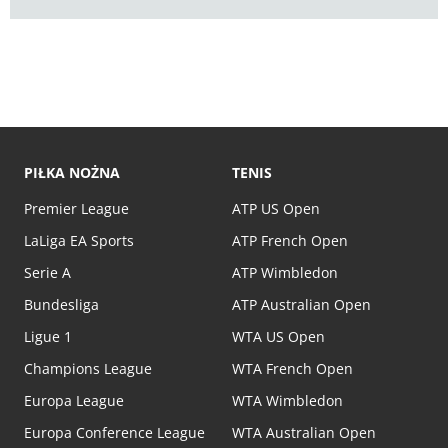
PIŁKA NOŻNA
TENIS
Premier League
ATP US Open
LaLiga EA Sports
ATP French Open
Serie A
ATP Wimbledon
Bundesliga
ATP Australian Open
Ligue 1
WTA US Open
Champions League
WTA French Open
Europa League
WTA Wimbledon
Europa Conference League
WTA Australian Open