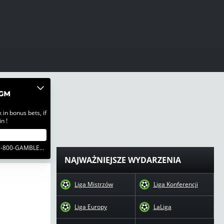
 in bonus bets, if
n !
Gambling problem? Call 1-800-GAMBLER or 1-800-MY-RESET. 21+ only. Please Gamble Responsibly. See BetMGM.com for Terms. First Bet Offer for new customers only (if applicable). Subject to eligibility requirements. Bonus bets are non-withdrawable. In partnership with Kansas Crossing Casino and Hotel. Promotional offers not available in Mississippi, New York, Ontario, or Puerto Rico.
NAJWAŻNIEJSZE WYDARZENIA
Liga Mistrzów
Liga Konferencji
Liga Europy
LaLiga