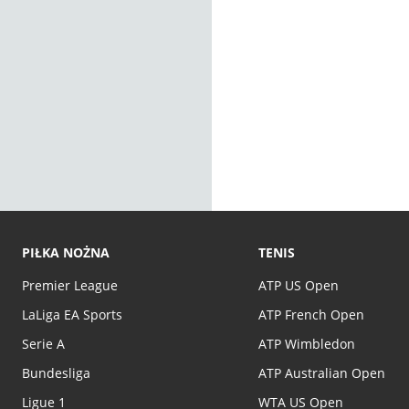
PIŁKA NOŻNA
TENIS
Premier League
ATP US Open
LaLiga EA Sports
ATP French Open
Serie A
ATP Wimbledon
Bundesliga
ATP Australian Open
Ligue 1
WTA US Open