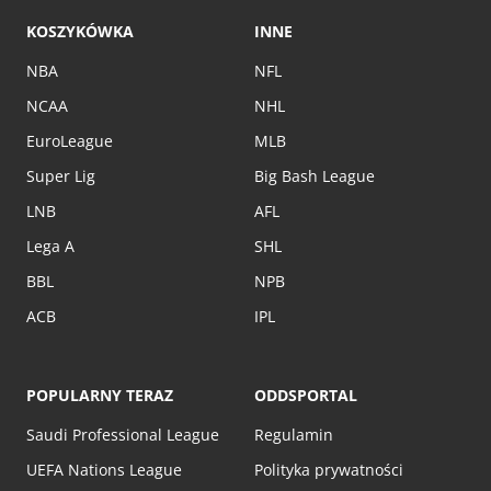
KOSZYKÓWKA
INNE
NBA
NFL
NCAA
NHL
EuroLeague
MLB
Super Lig
Big Bash League
LNB
AFL
Lega A
SHL
BBL
NPB
ACB
IPL
POPULARNY TERAZ
ODDSPORTAL
Saudi Professional League
Regulamin
UEFA Nations League
Polityka prywatności