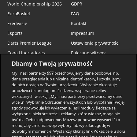
World Championship 2026
GDPR
EuroBasket
FAQ
Eredivisie
Kontakt
Esports
Impressum
Darts Premier League
Ustawienia prywatności
Copa Libertadores
Polecane witryny
Dbamy o Twoją prywatność
Oferty bonusowe
Bukmacherzy
My i nasi partnerzy
997
przechowujemy dane osobowe, np.
dane przeglądania lub unikalne identyfikatory, i uzyskujemy
Wiadomości
do nich dostęp na Twoim urządzeniu. Wybranie Akceptuję
umożliwia technologiom śledzenia wspieranie celów
wskazanych w sekcji „My i nasi partnerzy przetwarzamy dane
w celu”. Wybranie Odrzucenie wszystkich lub wycofanie Twojej
PARTNERZY
zgody spowoduje ich wyłączenie. Jeśli moduły śledzące są
wyłączone, niektóre treści i reklamy, które widzisz, mogą nie
SoccerVista
być dla Ciebie odpowiednie. Możesz ponownie wyświetlić to
Betexplorer
menu, aby zmienić swoje wybory lub wycofać zgodę w
dowolnym momencie. Wystarczy kliknąć link Pokaż cele u dołu
FCTables