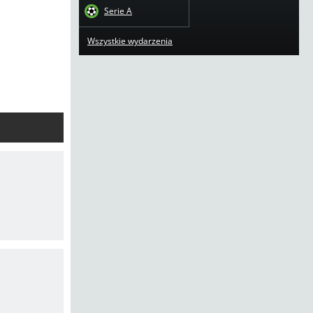
Serie A
Wszystkie wydarzenia