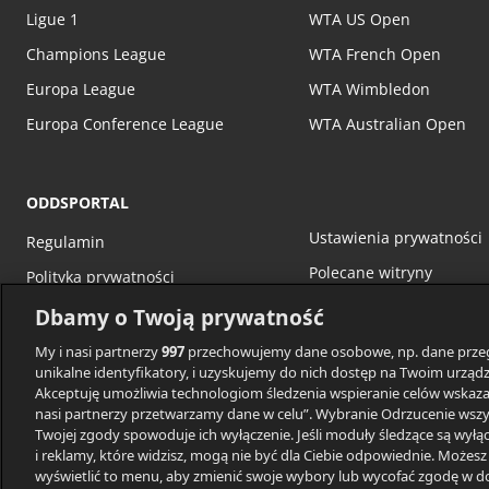
Ligue 1
WTA US Open
Champions League
WTA French Open
Europa League
WTA Wimbledon
Europa Conference League
WTA Australian Open
ODDSPORTAL
Ustawienia prywatności
Regulamin
Polecane witryny
Polityka prywatności
Oferty bonusowe
GDPR
Dbamy o Twoją prywatność
Bukmacherzy
FAQ
My i nasi partnerzy
997
przechowujemy dane osobowe, np. dane przeg
unikalne identyfikatory, i uzyskujemy do nich dostęp na Twoim urząd
Wiadomości
Kontakt
Akceptuję umożliwia technologiom śledzenia wspieranie celów wskazan
nasi partnerzy przetwarzamy dane w celu”. Wybranie Odrzucenie wszy
Impressum
Twojej zgody spowoduje ich wyłączenie. Jeśli moduły śledzące są wyłąc
i reklamy, które widzisz, mogą nie być dla Ciebie odpowiednie. Możes
wyświetlić to menu, aby zmienić swoje wybory lub wycofać zgodę w