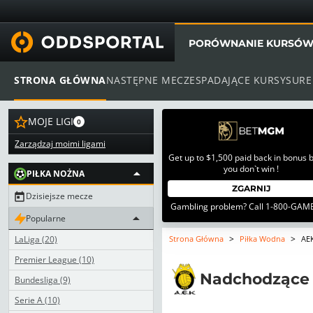
PORÓWNANIE KURSÓ
STRONA GŁÓWNA
NASTĘPNE MECZE
SPADAJĄCE KURSY
SURE
MOJE LIGI
0
Zarządzaj moimi ligami
Get up to $1,500 paid back in bonus be
you don`t win !
PIŁKA NOŻNA
ZGARNIJ
Dzisiejsze mecze
Popularne
>
>
LaLiga
(20)
Strona Główna
Piłka Wodna
AE
Premier League
(10)
Nadchodzące 
Bundesliga
(9)
Serie A
(10)