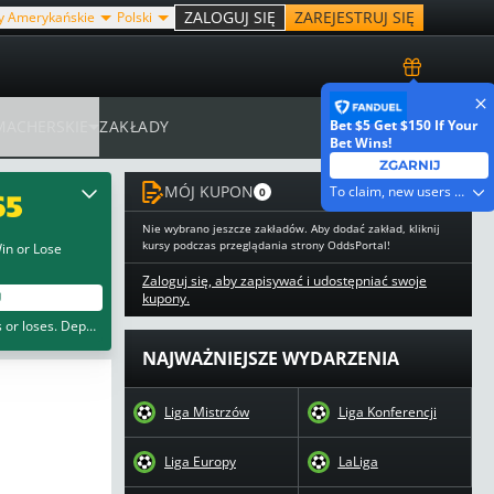
ZALOGUJ SIĘ
ZAREJESTRUJ SIĘ
y Amerykańskie
Polski
Bet $5 Get $150 If Your
MACHERSKIE
ZAKŁADY
Bet Wins!
ZGARNIJ
MÓJ KUPON
To claim, new users need to register, make a first-time deposit of $5 or more, and then simply place their first real-money wager on any FanDuel Sportsbook market (no odds limits) that is live on platform. All users will receive their $150 in Bonus Bets If Your Bet Wins within 72 hours of the bet settlement.
0
Nie wybrano jeszcze zakładów. Aby dodać zakład, kliknij
kursy podczas przeglądania strony OddsPortal!
in or Lose
Zaloguj się, aby zapisywać i udostępniać swoje
J
kupony.
No matter if your bet wins or loses. Deposit required. Paid in Bonus Bets. Bonus Bets wager excluded from returns. New customers only. Max. prize, game restrictions, time limits and T&Cs apply. 21+. Gambling Problem? Call 1-800-GAMBLER.
NAJWAŻNIEJSZE WYDARZENIA
Liga Mistrzów
Liga Konferencji
Liga Europy
LaLiga