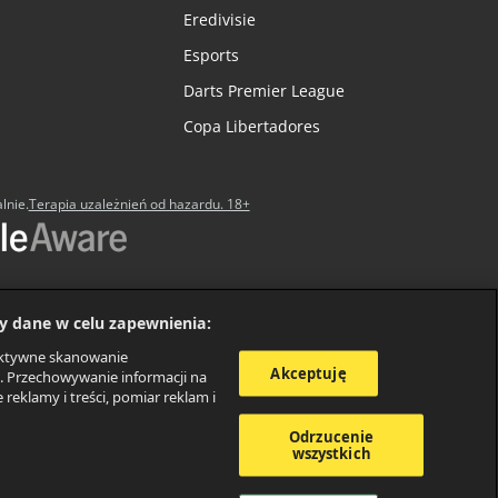
Eredivisie
Esports
Darts Premier League
Copa Libertadores
lnie.
Terapia uzależnień od hazardu. 18+
Proszę, graj odpowiedzialnie.
 dane w celu zapewnienia:
zone przez
Aktywne skanowanie
Akceptuję
i. Przechowywanie informacji na
reklamy i treści, pomiar reklam i
Odrzucenie
wszystkich