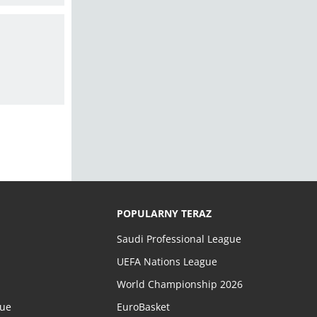
POPULARNY TERAZ
Saudi Professional League
UEFA Nations League
World Championship 2026
gue
EuroBasket