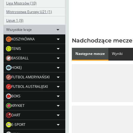
Liga Mistrzów
(10)
Mistrzostwa Europy U21
(1)
Ligue 1
(9)
Wszystkie kraje
KOSZYKÓWKA
Nadchodzące mecze 
TENIS
Następne mecze
Wyniki
BASEBALL
HOKEJ
FUTBOL AMERYKAŃSKI
FUTBOL AUSTRALIJSKI
BOKS
KRYKIET
DART
E-SPORT