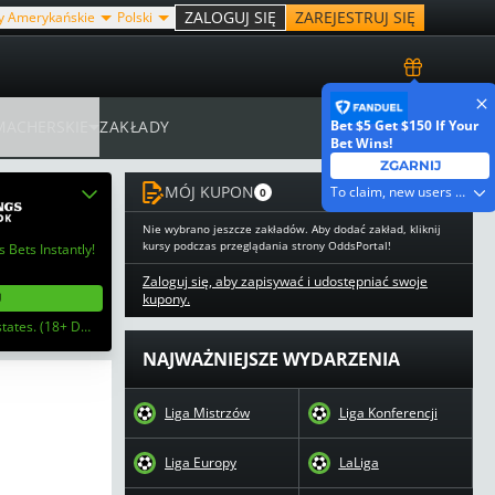
ZALOGUJ SIĘ
ZAREJESTRUJ SIĘ
y Amerykańskie
Polski
Bet $5 Get $150 If Your
MACHERSKIE
ZAKŁADY
Bet Wins!
ZGARNIJ
MÓJ KUPON
To claim, new users need to register, make a first-time deposit of $5 or more, and then simply place their first real-money wager on any FanDuel Sportsbook market (no odds limits) that is live on platform. All users will receive their $150 in Bonus Bets If Your Bet Wins within 72 hours of the bet settlement.
0
Nie wybrano jeszcze zakładów. Aby dodać zakład, kliknij
kursy podczas przeglądania strony OddsPortal!
 Bets Instantly!
Zaloguj się, aby zapisywać i udostępniać swoje
J
kupony.
21+ and present in most states. (18+ DC/KY/NH/PR/WY). Void in NH/OR/ONT/PR. Eligibility restrictions apply. On behalf of Boot Hill Casino (KS). Pass-thru of per wager tax may apply in IL. 1 per new DraftKings customer. $5+ first-time bet req. Max. $100 issued as non-withdrawable Bonus Bets that expire in 7 days (168 hours). Stake removed from payout. Terms: sportsbook.draftkings.com/promos. Ends 5/31/26 at 11:59 PM ET.
NAJWAŻNIEJSZE WYDARZENIA
Liga Mistrzów
Liga Konferencji
Liga Europy
LaLiga