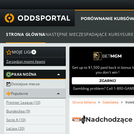
PORÓWNANIE KURSÓ
STRONA GŁÓWNA
NASTĘPNE MECZE
SPADAJĄCE KURSY
SURE
MOJE LIGI
0
Zarządzaj moimi ligami
Get up to $1,500 paid back in bonus be
you don`t win !
PIŁKA NOŻNA
ZGARNIJ
Dzisiejsze mecze
Popularne
>
>
Premier League
(10)
Strona Główna
Siatkówka
Volei
Bundesliga
(9)
Nadchodzące m
Serie A
(10)
LaLiga
(20)