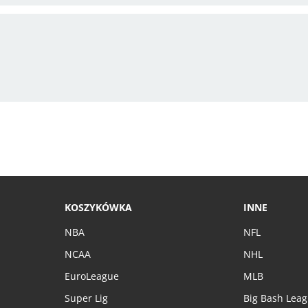
KOSZYKÓWKA
INNE
NBA
NFL
NCAA
NHL
EuroLeague
MLB
Super Lig
Big Bash Lea