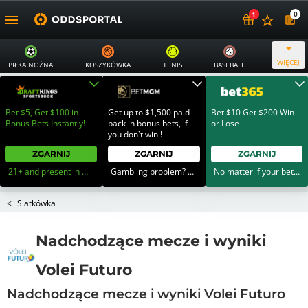
0
1
WIĘCEJ
PIŁKA NOŻNA
KOSZYKÓWKA
TENIS
BASEBALL
Bet $5, Get $100 in
Get up to $1,500 paid
Bet $10 Get $200 Win
Bonus Bets Instantly!
back in bonus bets, if
or Lose
you don`t win !
ZGARNIJ
ZGARNIJ
ZGARNIJ
21+ and present in most states. (18+ DC/KY/NH/PR/WY). Void in NH/OR/ONT/PR. Eligibility restrictions apply. On behalf of Boot Hill Casino (KS). Pass-thru of per wager tax may apply in IL. 1 per new DraftKings customer. $5+ first-time bet req. Max. $100 issued as non-withdrawable Bonus Bets that expire in 7 days (168 hours). Stake removed from payout. Terms: sportsbook.draftkings.com/promos. Ends 5/31/26 at 11:59 PM ET.
Gambling problem? Call 1-800-GAMBLER or 1-800-MY-RESET. 21+ only. Please Gamble Responsibly. See BetMGM.com for Terms. First Bet Offer for new customers only (if applicable). Subject to eligibility requirements. Bonus bets are non-withdrawable. In partnership with Kansas Crossing Casino and Hotel. Promotional offers not available in Mississippi, New York, Ontario, or Puerto Rico.
No matter if your bet wins or loses. Deposit required. Paid in Bonus Bets. Bonus Bets wager excluded from returns. New customers only. Max. prize, game restrictions, time limits and T&Cs apply. 21+. Gambling Problem? Call 1-800-GAMBLER.
<
Siatkówka
Nadchodzące mecze i wyniki
Volei Futuro
Nadchodzące mecze i wyniki Volei Futuro