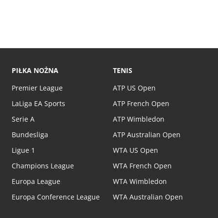
PIŁKA NOŻNA
TENIS
Premier League
ATP US Open
LaLiga EA Sports
ATP French Open
Serie A
ATP Wimbledon
Bundesliga
ATP Australian Open
Ligue 1
WTA US Open
Champions League
WTA French Open
Europa League
WTA Wimbledon
Europa Conference League
WTA Australian Open