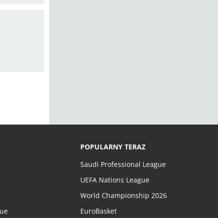
POPULARNY TERAZ
Saudi Professional League
UEFA Nations League
World Championship 2026
gue
EuroBasket