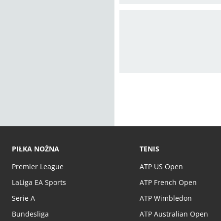
PIŁKA NOŻNA
TENIS
Premier League
ATP US Open
LaLiga EA Sports
ATP French Open
Serie A
ATP Wimbledon
Bundesliga
ATP Australian Open