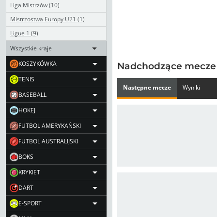
Liga Mistrzów
(10)
Mistrzostwa Europy U21
(1)
Ligue 1
(9)
Wszystkie kraje
KOSZYKÓWKA
Nadchodzące mecze i 
TENIS
Następne mecze
Wyniki
BASEBALL
HOKEJ
FUTBOL AMERYKAŃSKI
FUTBOL AUSTRALIJSKI
BOKS
KRYKIET
DART
E-SPORT