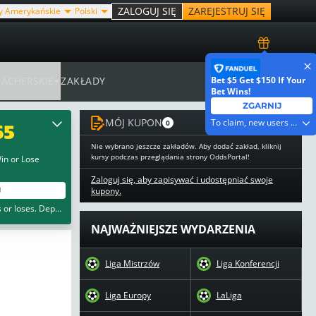
ZALOGUJ SIĘ
ZAREJESTRUJ SIĘ
y Amerykańskie
Polski
Bet $5 Get $150 If Your
ACHERSKIE
ZAKŁADY
Bet Wins!
ZGARNIJ
MÓJ KUPON
To claim, new users need to register, make a first-time deposit of $5 or more, and then simply place their first real-money wager on any FanDuel Sportsbook market (no odds limits) that is live on platform. All users will receive their $150 in Bonus Bets If Your Bet Wins within 72 hours of the bet settlement.
0
Nie wybrano jeszcze zakładów. Aby dodać zakład, kliknij
kursy podczas przeglądania strony OddsPortal!
in or Lose
Zaloguj się, aby zapisywać i udostępniać swoje
J
kupony.
No matter if your bet wins or loses. Deposit required. Paid in Bonus Bets. Bonus Bets wager excluded from returns. New customers only. Max. prize, game restrictions, time limits and T&Cs apply. 21+. Gambling Problem? Call 1-800-GAMBLER.
NAJWAŻNIEJSZE WYDARZENIA
Liga Mistrzów
Liga Konferencji
Liga Europy
LaLiga