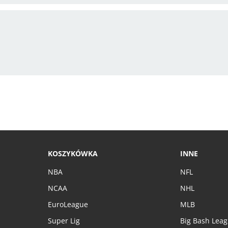
KOSZYKÓWKA
INNE
NBA
NFL
NCAA
NHL
EuroLeague
MLB
Super Lig
Big Bash Lea