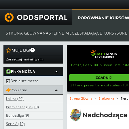
PORÓWNANIE KURSÓ
STRONA GŁÓWNA
NASTĘPNE MECZE
SPADAJĄCE KURSY
SURE 
MOJE LIGI
0
Zarządzaj moimi ligami
Bet $5, Get $100 in Bonus Bets Insta
PIŁKA NOŻNA
ZGARNIJ
Dzisiejsze mecze
Popularne
>
>
LaLiga
(20)
Strona Główna
Siatkówka
Tierp
Premier League
(10)
Nadchodzące m
Bundesliga
(9)
Serie A
(10)