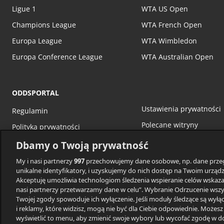
Ligue 1
WTA US Open
Champions League
WTA French Open
Europa League
WTA Wimbledon
Europa Conference League
WTA Australian Open
ODDSPORTAL
Ustawienia prywatności
Regulamin
Polecane witryny
Polityka prywatności
Oferty bonusowe
GDPR
Dbamy o Twoją prywatność
Bukmacherzy
FAQ
My i nasi partnerzy
997
przechowujemy dane osobowe, np. dane przeg
unikalne identyfikatory, i uzyskujemy do nich dostęp na Twoim urząd
Wiadomości
Kontakt
Akceptuję umożliwia technologiom śledzenia wspieranie celów wskazan
nasi partnerzy przetwarzamy dane w celu”. Wybranie Odrzucenie wszy
Impressum
Twojej zgody spowoduje ich wyłączenie. Jeśli moduły śledzące są wyłąc
i reklamy, które widzisz, mogą nie być dla Ciebie odpowiednie. Możes
wyświetlić to menu, aby zmienić swoje wybory lub wycofać zgodę w