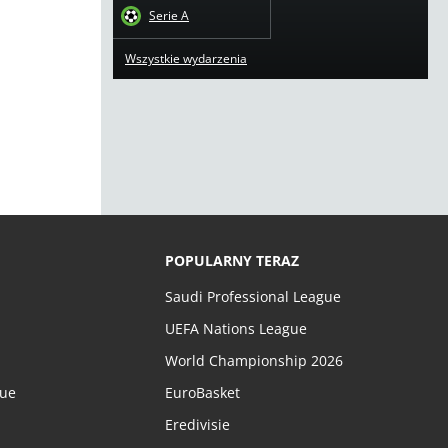
Serie A
Wszystkie wydarzenia
POPULARNY TERAZ
Saudi Professional League
UEFA Nations League
World Championship 2026
gue
EuroBasket
Eredivisie