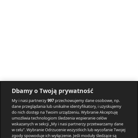
Dbamy o Twoją prywatność
My i nasi partnerzy
997
przechowujemy dane osobowe, np.
dane przeglądania lub unikalne identyfikatory, i uzyskujemy
do nich dostęp na Twoim urządzeniu. Wybranie Akceptuję
umożliwia technologiom śledzenia wspieranie celów
wskazanych w sekcji „My i nasi partnerzy przetwarzamy dane
w celu”. Wybranie Odrzucenie wszystkich lub wycofanie Twojej
zgody spowoduje ich wyłączenie. Jeśli moduły śledzące są