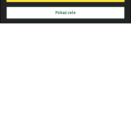
Pokaż cele