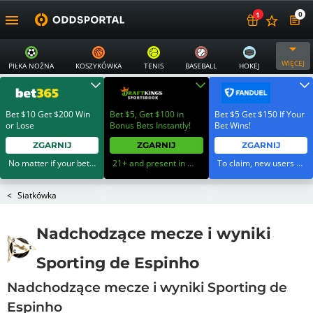
0
1
WIĘCEJ
PIŁKA NOŻNA
KOSZYKÓWKA
TENIS
BASEBALL
HOKEJ
Bet $10 Get $200 Win
Bet $5, Get $100 in
Bet $5 Get $150 If Your
or Lose
Bonus Bets Instantly!
Bet Wins!
ZGARNIJ
ZGARNIJ
ZGARNIJ
No matter if your bet wins or loses. Deposit required. Paid in Bonus Bets. Bonus Bets wager excluded from returns. New customers only. Max. prize, game restrictions, time limits and T&Cs apply. 21+. Gambling Problem? Call 1-800-GAMBLER.
21+ and present in most states. (18+ DC/KY/NH/PR/WY). Void in NH/OR/ONT/PR. Eligibility restrictions apply. On behalf of Boot Hill Casino (KS). Pass-thru of per wager tax may apply in IL. 1 per new DraftKings customer. $5+ first-time bet req. Max. $100 issued as non-withdrawable Bonus Bets that expire in 7 days (168 hours). Stake removed from payout. Terms: sportsbook.draftkings.com/promos. Ends 5/31/26 at 11:59 PM ET.
To claim, new users need to register, make a first-time deposit of $5 or more, and then simply place their first real-money wager on any FanDuel Sportsbook market (no odds limits) that is live on platform. All users will receive their $150 in Bonus Bets If Your Bet Wins within 72 hours of the bet settlement.
<
Siatkówka
Nadchodzące mecze i wyniki
Sporting de Espinho
Nadchodzące mecze i wyniki Sporting de
Espinho