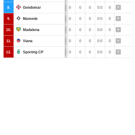
Gondomar
8.
0
0
0
0:0
0
Mamede
9.
0
0
0
0:0
0
Madalena
10.
0
0
0
0:0
0
Viana
11.
0
0
0
0:0
0
Sporting CP
12.
0
0
0
0:0
0