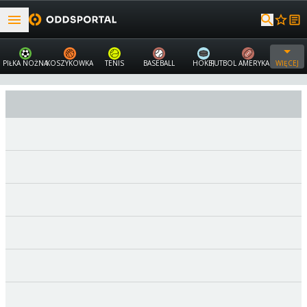
PIŁKA NOŻNA
KOSZYKÓWKA
TENIS
BASEBALL
HOKEJ
FUTBOL AMERYKAŃSKI
WIĘCEJ