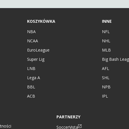
KOSZYKÓWKA
INNE
NBA
NFL
NCAA
NHL
EuroLeague
MLB
Super Lig
Big Bash Lea
LNB
AFL
Lega A
SHL
BBL
NPB
ACB
IPL
PARTNERZY
tności
SoccerVista