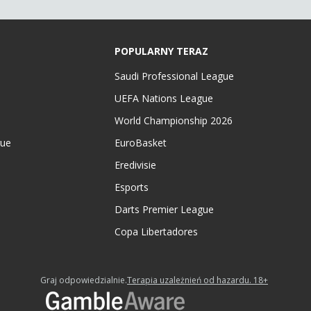
POPULARNY TERAZ
Saudi Professional League
UEFA Nations League
World Championship 2026
gue
EuroBasket
Eredivisie
Esports
Darts Premier League
Copa Libertadores
Graj odpowiedzialnie.
Terapia uzależnień od hazardu. 18+