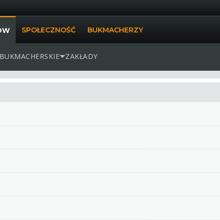
SPOŁECZNOŚĆ
BUKMACHERZY
ÓW
 BUKMACHERSKIE
ZAKŁADY