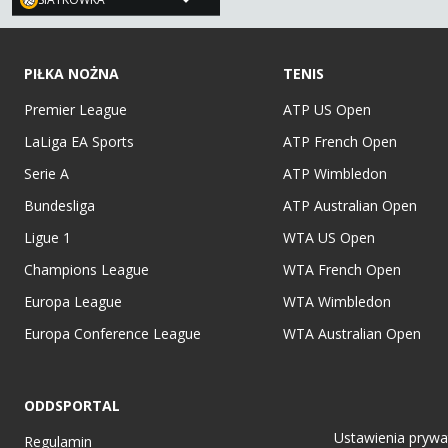
PIŁKA NOŻNA
TENIS
Premier League
ATP US Open
LaLiga EA Sports
ATP French Open
Serie A
ATP Wimbledon
Bundesliga
ATP Australian Open
Ligue 1
WTA US Open
Champions League
WTA French Open
Europa League
WTA Wimbledon
Europa Conference League
WTA Australian Open
ODDSPORTAL
Ustawienia prywa
Regulamin