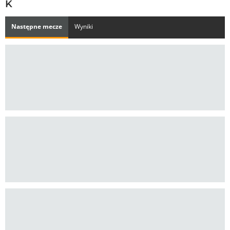
K
Następne mecze
Wyniki