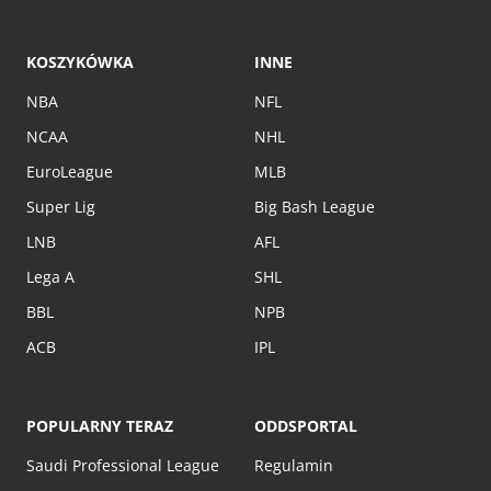
KOSZYKÓWKA
INNE
NBA
NFL
NCAA
NHL
EuroLeague
MLB
Super Lig
Big Bash League
LNB
AFL
Lega A
SHL
BBL
NPB
ACB
IPL
POPULARNY TERAZ
ODDSPORTAL
Saudi Professional League
Regulamin