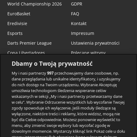
World Championship 2026
GDPR
EuroBasket
FAQ
Eredivisie
Kontakt
Esports
Impressum
Darts Premier League
Ustawienia prywatności
Copa Libertadores
Polecane witryny
Dbamy o Twoją prywatność
Oferty bonusowe
Bukmacherzy
My i nasi partnerzy
997
przechowujemy dane osobowe, np.
dane przeglądania lub unikalne identyfikatory, i uzyskujemy
Wiadomości
do nich dostęp na Twoim urządzeniu. Wybranie Akceptuję
umożliwia technologiom śledzenia wspieranie celów
wskazanych w sekcji „My i nasi partnerzy przetwarzamy dane
w celu”. Wybranie Odrzucenie wszystkich lub wycofanie Twojej
PARTNERZY
zgody spowoduje ich wyłączenie. Jeśli moduły śledzące są
wyłączone, niektóre treści i reklamy, które widzisz, mogą nie
SoccerVista
być dla Ciebie odpowiednie. Możesz ponownie wyświetlić to
Betexplorer
menu, aby zmienić swoje wybory lub wycofać zgodę w
dowolnym momencie. Wystarczy kliknąć link Pokaż cele u dołu
FCTables