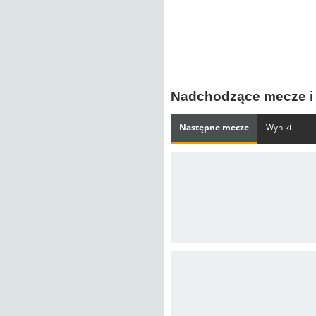
Nadchodzące mecze i 
Następne mecze
Wyniki