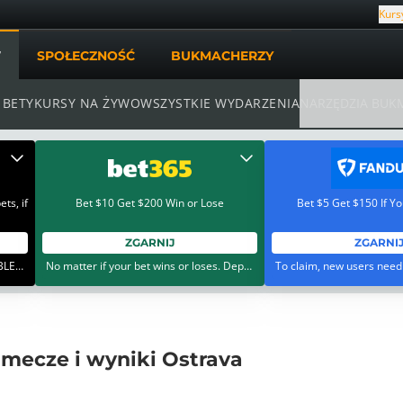
Kurs
W
SPOŁECZNOŚĆ
BUKMACHERZY
 BETY
KURSY NA ŻYWO
WSZYSTKIE WYDARZENIA
NARZĘDZIA BUK
ts, if
Bet $10 Get $200 Win or Lose
Bet $5 Get $150 If Yo
ZGARNIJ
ZGARNI
Gambling problem? Call 1-800-GAMBLER or 1-800-MY-RESET. 21+ only. Please Gamble Responsibly. See BetMGM.com for Terms. First Bet Offer for new customers only (if applicable). Subject to eligibility requirements. Bonus bets are non-withdrawable. In partnership with Kansas Crossing Casino and Hotel. Promotional offers not available in Mississippi, New York, Ontario, or Puerto Rico.
No matter if your bet wins or loses. Deposit required. Paid in Bonus Bets. Bonus Bets wager excluded from returns. New customers only. Max. prize, game restrictions, time limits and T&Cs apply. 21+. Gambling Problem? Call 1-800-GAMBLER.
mecze i wyniki Ostrava