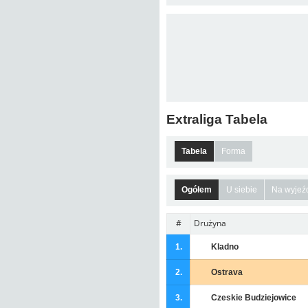
Extraliga Tabela
Tabela
Forma
Ogółem
U siebie
Na wyjeź
#
Drużyna
Kladno
1.
Ostrava
2.
Czeskie Budziejowice
3.